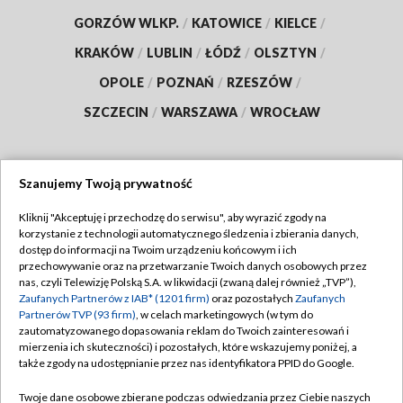
GORZÓW WLKP.
/
KATOWICE
/
KIELCE
/
KRAKÓW
/
LUBLIN
/
ŁÓDŹ
/
OLSZTYN
/
OPOLE
/
POZNAŃ
/
RZESZÓW
/
SZCZECIN
/
WARSZAWA
/
WROCŁAW
Szanujemy Twoją prywatność
Dołącz do nas:
Kliknij "Akceptuję i przechodzę do serwisu", aby wyrazić zgody na
korzystanie z technologii automatycznego śledzenia i zbierania danych,
TVP
dostęp do informacji na Twoim urządzeniu końcowym i ich
Abonament TVP
przechowywanie oraz na przetwarzanie Twoich danych osobowych przez
Regulamin TVP
nas, czyli Telewizję Polską S.A. w likwidacji (zwaną dalej również „TVP”),
Emisja w TVP
Zaufanych Partnerów z IAB* (1201 firm)
oraz pozostałych
Zaufanych
Polityka prywatności
Partnerów TVP (93 firm)
, w celach marketingowych (w tym do
Centrum informacji TVP
Moje zgody
zautomatyzowanego dopasowania reklam do Twoich zainteresowań i
mierzenia ich skuteczności) i pozostałych, które wskazujemy poniżej, a
Naziemna Telewizja Cyfrowa
Pomoc
także zgody na udostępnianie przez nas identyfikatora PPID do Google.
Sklep TVP
Biuro reklamy
Twoje dane osobowe zbierane podczas odwiedzania przez Ciebie naszych