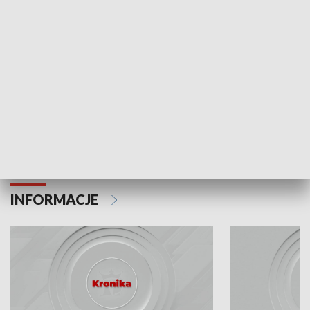
Odc. 6
Odc. 5
Czy wiesz, że Kraków inwestuje w edukację i
Czy wiesz, jak Kr
rozwój młodych?
mieszkańców?
INFORMACJE