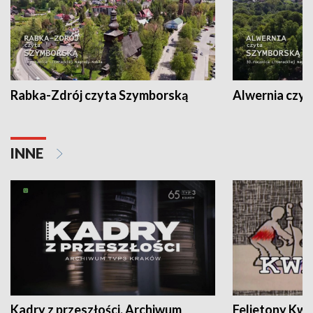
Rabka-Zdrój czyta Szymborską
Alwernia czy
INNE
Kadry z przeszłości. Archiwum
Felietony Kwa