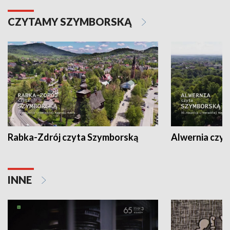
CZYTAMY SZYMBORSKĄ
Rabka-Zdrój czyta Szymborską
Alwernia czy
INNE