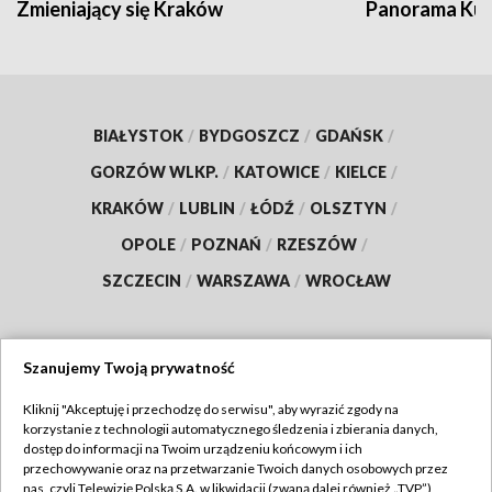
Zmieniający się Kraków
Panorama Kul
BIAŁYSTOK
/
BYDGOSZCZ
/
GDAŃSK
/
GORZÓW WLKP.
/
KATOWICE
/
KIELCE
/
KRAKÓW
/
LUBLIN
/
ŁÓDŹ
/
OLSZTYN
/
OPOLE
/
POZNAŃ
/
RZESZÓW
/
SZCZECIN
/
WARSZAWA
/
WROCŁAW
Szanujemy Twoją prywatność
Dołącz do nas:
Kliknij "Akceptuję i przechodzę do serwisu", aby wyrazić zgody na
korzystanie z technologii automatycznego śledzenia i zbierania danych,
TVP
dostęp do informacji na Twoim urządzeniu końcowym i ich
Abonament TVP
przechowywanie oraz na przetwarzanie Twoich danych osobowych przez
Regulamin TVP
nas, czyli Telewizję Polską S.A. w likwidacji (zwaną dalej również „TVP”),