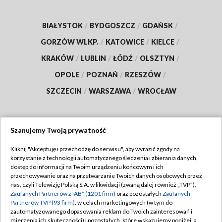
BIAŁYSTOK
/
BYDGOSZCZ
/
GDAŃSK
/
GORZÓW WLKP.
/
KATOWICE
/
KIELCE
/
KRAKÓW
/
LUBLIN
/
ŁÓDŹ
/
OLSZTYN
/
OPOLE
/
POZNAŃ
/
RZESZÓW
/
SZCZECIN
/
WARSZAWA
/
WROCŁAW
Szanujemy Twoją prywatność
Dołącz do nas:
Kliknij "Akceptuję i przechodzę do serwisu", aby wyrazić zgody na
korzystanie z technologii automatycznego śledzenia i zbierania danych,
TVP
dostęp do informacji na Twoim urządzeniu końcowym i ich
Abonament TVP
przechowywanie oraz na przetwarzanie Twoich danych osobowych przez
Regulamin TVP
nas, czyli Telewizję Polską S.A. w likwidacji (zwaną dalej również „TVP”),
Emisja w TVP
Zaufanych Partnerów z IAB* (1201 firm)
oraz pozostałych
Zaufanych
Polityka prywatności
Partnerów TVP (93 firm)
, w celach marketingowych (w tym do
Centrum informacji TVP
Moje zgody
zautomatyzowanego dopasowania reklam do Twoich zainteresowań i
mierzenia ich skuteczności) i pozostałych, które wskazujemy poniżej, a