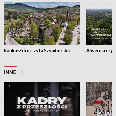
Rabka-Zdrój czyta Szymborską
Alwernia czy
INNE