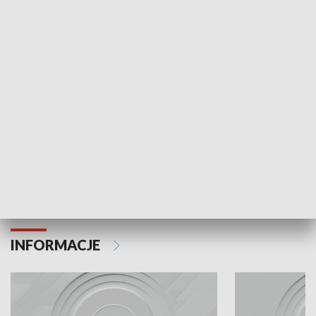
Odc. 6
Odc. 5
Czy wiesz, że Kraków inwestuje w edukację i
Czy wiesz, jak Kr
rozwój młodych?
mieszkańców?
INFORMACJE