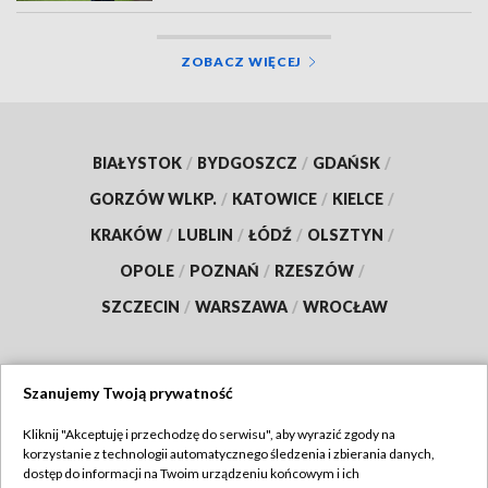
ZOBACZ WIĘCEJ
BIAŁYSTOK
/
BYDGOSZCZ
/
GDAŃSK
/
GORZÓW WLKP.
/
KATOWICE
/
KIELCE
/
KRAKÓW
/
LUBLIN
/
ŁÓDŹ
/
OLSZTYN
/
OPOLE
/
POZNAŃ
/
RZESZÓW
/
SZCZECIN
/
WARSZAWA
/
WROCŁAW
Szanujemy Twoją prywatność
Dołącz do nas:
Kliknij "Akceptuję i przechodzę do serwisu", aby wyrazić zgody na
korzystanie z technologii automatycznego śledzenia i zbierania danych,
TVP
dostęp do informacji na Twoim urządzeniu końcowym i ich