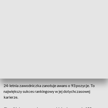
Radwańska oraz Iga Świątek.
Polskie sukcesy w Wielkim Szlemie
Iga Świątek triumfowała we French Open w latach 2020 oraz
2022-2024. W 2022 roku zwyciężyła również w US Open, a w
2025 roku wygrała Wimbledon.
Gigantyczny awans Polki
Maja Chwalińska, mimo porażki w finale wielkoszlemowego
French Open, w poniedziałek awansuje na 21. miejsce w
światowym rankingu tenisistek.
24-letnia zawodniczka zanotuje awans o 93 pozycje. To
największy sukces rankingowy w jej dotychczasowej
karierze.