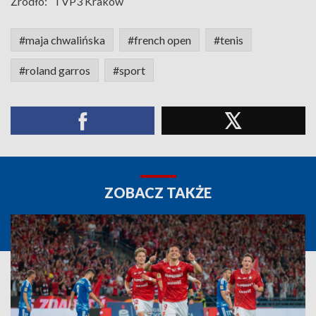
Źródło:
TVP3 Kraków
#maja chwalińska
#french open
#tenis
#roland garros
#sport
ZOBACZ TAKŻE