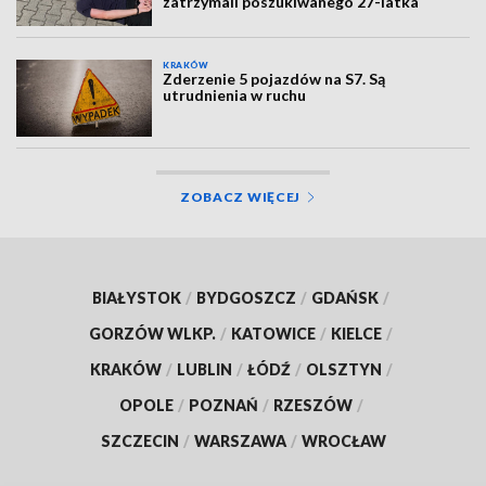
zatrzymali poszukiwanego 27-latka
KRAKÓW
Zderzenie 5 pojazdów na S7. Są
utrudnienia w ruchu
ZOBACZ WIĘCEJ
BIAŁYSTOK
/
BYDGOSZCZ
/
GDAŃSK
/
GORZÓW WLKP.
/
KATOWICE
/
KIELCE
/
KRAKÓW
/
LUBLIN
/
ŁÓDŹ
/
OLSZTYN
/
OPOLE
/
POZNAŃ
/
RZESZÓW
/
SZCZECIN
/
WARSZAWA
/
WROCŁAW