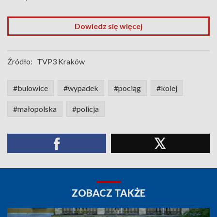
Dowiedz się więcej
Źródło:
TVP3 Kraków
#bulowice
#wypadek
#pociąg
#kolej
#małopolska
#policja
ZOBACZ TAKŻE