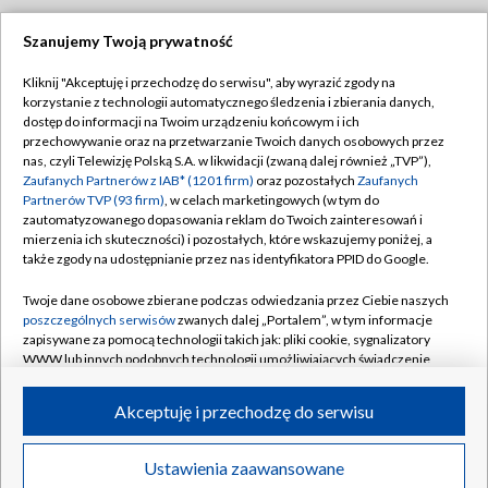
Szanujemy Twoją prywatność
Dołącz do nas:
Kliknij "Akceptuję i przechodzę do serwisu", aby wyrazić zgody na
korzystanie z technologii automatycznego śledzenia i zbierania danych,
TVP
dostęp do informacji na Twoim urządzeniu końcowym i ich
Abonament TVP
przechowywanie oraz na przetwarzanie Twoich danych osobowych przez
Regulamin TVP
nas, czyli Telewizję Polską S.A. w likwidacji (zwaną dalej również „TVP”),
Emisja w TVP
Polityka prywatności
Zaufanych Partnerów z IAB* (1201 firm)
oraz pozostałych
Zaufanych
Partnerów TVP (93 firm)
, w celach marketingowych (w tym do
Centrum informacji TVP
Moje zgody
zautomatyzowanego dopasowania reklam do Twoich zainteresowań i
mierzenia ich skuteczności) i pozostałych, które wskazujemy poniżej, a
Naziemna Telewizja Cyfrowa
Pomoc
także zgody na udostępnianie przez nas identyfikatora PPID do Google.
Sklep TVP
Biuro reklamy
Twoje dane osobowe zbierane podczas odwiedzania przez Ciebie naszych
Rada Programowa
Kontakt
poszczególnych serwisów
zwanych dalej „Portalem”, w tym informacje
zapisywane za pomocą technologii takich jak: pliki cookie, sygnalizatory
System NOS
WWW lub innych podobnych technologii umożliwiających świadczenie
dopasowanych i bezpiecznych usług, personalizację treści oraz reklam,
Informacje o nadawcy
Kanały
udostępnianie funkcji mediów społecznościowych oraz analizowanie
Akceptuję i przechodzę do serwisu
ruchu w Internecie.
Program dla prasy
©2026 Telewizja Polska S.A. w likwidacji
Biuro Reklamy
Twoje dane osobowe zbierane podczas odwiedzania przez Ciebie
Ustawienia zaawansowane
poszczególnych serwisów
na Portalu, takie jak adresy IP, identyfikatory