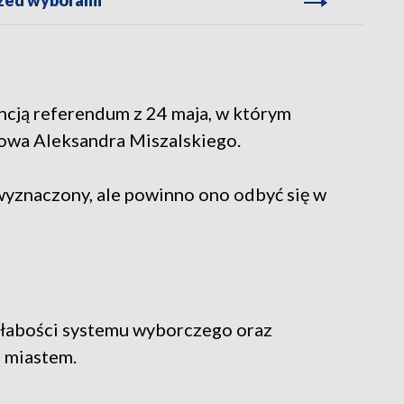
ją referendum z 24 maja, w którym
owa Aleksandra Miszalskiego.
 wyznaczony, ale powinno ono odbyć się w
 słabości systemu wyborczego oraz
a miastem.