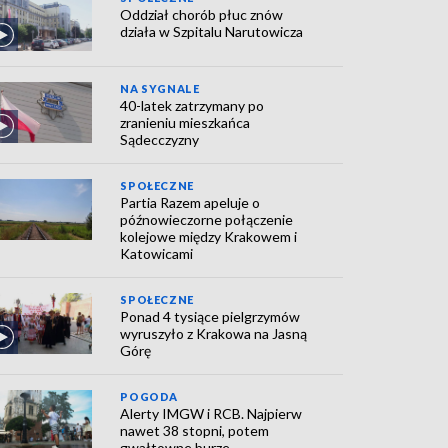
Oddział chorób płuc znów
działa w Szpitalu Narutowicza
NA SYGNALE
40-latek zatrzymany po
zranieniu mieszkańca
Sądecczyzny
SPOŁECZNE
Partia Razem apeluje o
późnowieczorne połączenie
kolejowe między Krakowem i
Katowicami
SPOŁECZNE
Ponad 4 tysiące pielgrzymów
wyruszyło z Krakowa na Jasną
Górę
POGODA
Alerty IMGW i RCB. Najpierw
nawet 38 stopni, potem
gwałtowne burze