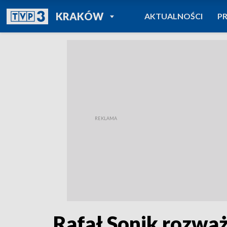
POWRÓT DO
KRAKÓW
AKTUALNOŚCI
P
TVP REGIONY
Rafał Sonik rozwa