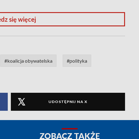
dz się więcej
#koalicja obywatelska
#polityka
UDOSTĘPNIJ NA X
ZOBACZ TAKŻE