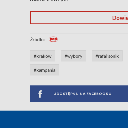
Dowie
Źródło:
#kraków
#wybory
#rafał sonik
#kampania
UDOSTĘPNIJ NA FACEBOOKU