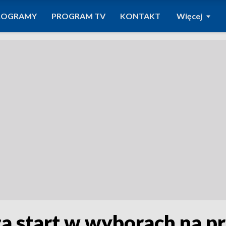
ROGRAMY
PROGRAM TV
KONTAKT
Więcej
ża start w wyborach na 