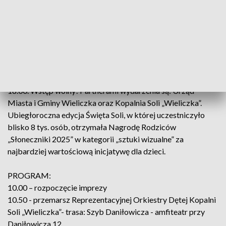
żupnego kotła”, serwując specjały nawiązujące do tradycji
historycznej kuchni górniczej.
Tegoroczna impreza – z uwagi na remont Zamku Żupnego –
odbędzie się w otoczeniu nowej siedziby administracyjnej
Muzeum Żup Krakowskich Wieliczka przy ul. Daniłowicza
12 (obok szybu Daniłowicza). Potrwa od godz. 10.00 do
18.00. Wstęp wolny! Partnerami wydarzenia są: Urząd
Miasta i Gminy Wieliczka oraz Kopalnia Soli „Wieliczka”.
Ubiegłoroczna edycja Święta Soli, w której uczestniczyło
blisko 8 tys. osób, otrzymała Nagrodę Rodziców
„Słoneczniki 2025” w kategorii „sztuki wizualne” za
najbardziej wartościową inicjatywę dla dzieci.
PROGRAM:
10.00 – rozpoczęcie imprezy
10.50 - przemarsz Reprezentacyjnej Orkiestry Dętej Kopalni
Soli „Wieliczka”- trasa: Szyb Daniłowicza - amfiteatr przy
Daniłowicza 12