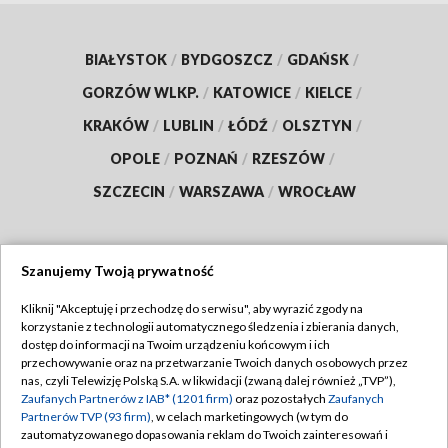
BIAŁYSTOK
/
BYDGOSZCZ
/
GDAŃSK
/
GORZÓW WLKP.
/
KATOWICE
/
KIELCE
/
KRAKÓW
/
LUBLIN
/
ŁÓDŹ
/
OLSZTYN
/
OPOLE
/
POZNAŃ
/
RZESZÓW
/
SZCZECIN
/
WARSZAWA
/
WROCŁAW
Szanujemy Twoją prywatność
Dołącz do nas:
Kliknij "Akceptuję i przechodzę do serwisu", aby wyrazić zgody na
korzystanie z technologii automatycznego śledzenia i zbierania danych,
TVP
dostęp do informacji na Twoim urządzeniu końcowym i ich
Abonament TVP
przechowywanie oraz na przetwarzanie Twoich danych osobowych przez
Regulamin TVP
nas, czyli Telewizję Polską S.A. w likwidacji (zwaną dalej również „TVP”),
Emisja w TVP
Polityka prywatności
Zaufanych Partnerów z IAB* (1201 firm)
oraz pozostałych
Zaufanych
Partnerów TVP (93 firm)
, w celach marketingowych (w tym do
Centrum informacji TVP
Moje zgody
zautomatyzowanego dopasowania reklam do Twoich zainteresowań i