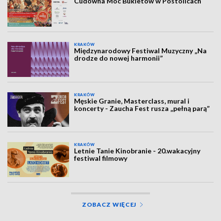
Cudowna Moc Bukietów w Postolicach
KRAKÓW
Międzynarodowy Festiwal Muzyczny „Na
drodze do nowej harmonii”
KRAKÓW
Męskie Granie, Masterclass, mural i
koncerty - Zaucha Fest rusza „pełną parą”
KRAKÓW
Letnie Tanie Kinobranie - 20.wakacyjny
festiwal filmowy
ZOBACZ WIĘCEJ