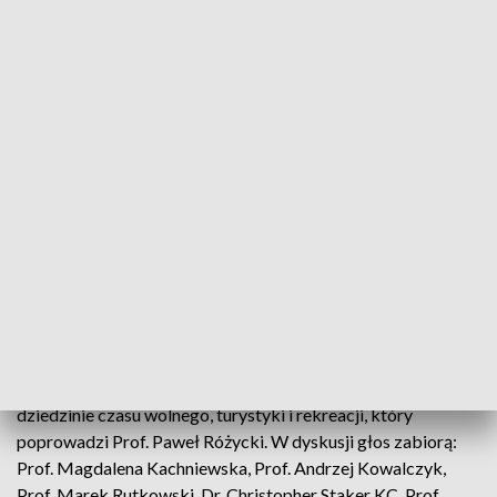
Mirosław Mika; Dr. Christopher Staker KC; Prof. Oded
Tammuz; Prof. Andrzej Urbanik
12.06 Prof. Aleksander Panasiuk; Prof. Karolina
Buczkowska-Gołąbek
13.06 Prof. Magdalena Kachniewska; Prof. Karolina Czernek-
Marszałek
Historię Wydziału Turystyki i Rekreacji przedstawi Prof. Ewa
Roszkowska, inaugurując uroczystą sesję plenarną, natomiast
wspomnienia jednego z pierwszych studentów TiR – dr
Borkowskiego – zamkną obrady 11.06. Polską Organizację
Turystyczną reprezentować będzie podczas otwarcia Pani
Wiceprezes Małgorzata Wilk-Grzywna.
Na zakończenie Konferencji 13.06 zaplanowano panel
ekspertów, poświęcony współczesnym wyzwaniom w
dziedzinie czasu wolnego, turystyki i rekreacji, który
poprowadzi Prof. Paweł Różycki. W dyskusji głos zabiorą:
Prof. Magdalena Kachniewska, Prof. Andrzej Kowalczyk,
Prof. Marek Rutkowski, Dr. Christopher Staker KC, Prof.