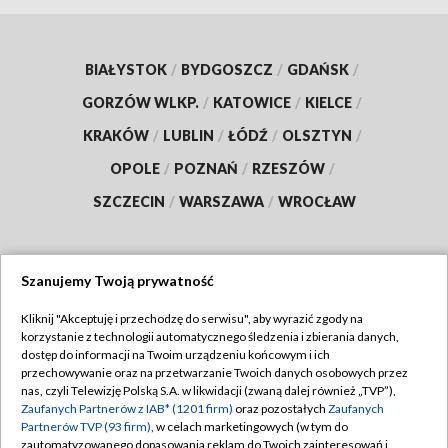
BIAŁYSTOK
/
BYDGOSZCZ
/
GDAŃSK
/
GORZÓW WLKP.
/
KATOWICE
/
KIELCE
/
KRAKÓW
/
LUBLIN
/
ŁÓDŹ
/
OLSZTYN
/
OPOLE
/
POZNAŃ
/
RZESZÓW
/
SZCZECIN
/
WARSZAWA
/
WROCŁAW
Szanujemy Twoją prywatność
Dołącz do nas:
Kliknij "Akceptuję i przechodzę do serwisu", aby wyrazić zgody na
korzystanie z technologii automatycznego śledzenia i zbierania danych,
TVP
dostęp do informacji na Twoim urządzeniu końcowym i ich
Abonament TVP
przechowywanie oraz na przetwarzanie Twoich danych osobowych przez
Regulamin TVP
nas, czyli Telewizję Polską S.A. w likwidacji (zwaną dalej również „TVP”),
Emisja w TVP
Polityka prywatności
Zaufanych Partnerów z IAB* (1201 firm)
oraz pozostałych
Zaufanych
Partnerów TVP (93 firm)
, w celach marketingowych (w tym do
Centrum informacji TVP
Moje zgody
zautomatyzowanego dopasowania reklam do Twoich zainteresowań i