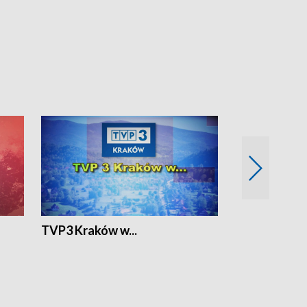
TVP3 Kraków w...
Ślizg