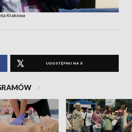
enta Krakowa
UDOSTĘPNIJ NA X
OGRAMÓW