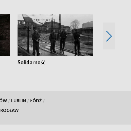
Solidarność
Trudne lata
KÓW
/
LUBLIN
/
ŁÓDŹ
/
ROCŁAW