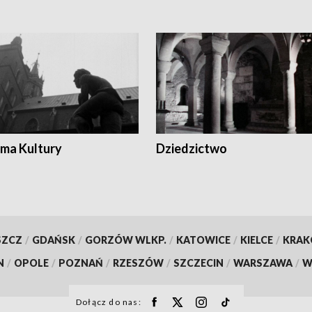
ma Kultury
Dziedzictwo
SZCZ
/
GDAŃSK
/
GORZÓW WLKP.
/
KATOWICE
/
KIELCE
/
KRA
N
/
OPOLE
/
POZNAŃ
/
RZESZÓW
/
SZCZECIN
/
WARSZAWA
/
W
Dołącz do nas: