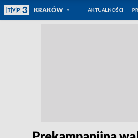
POWRÓT DO
KRAKÓW
AKTUALNOŚCI
P
TVP REGIONY
Prekampanijna wal