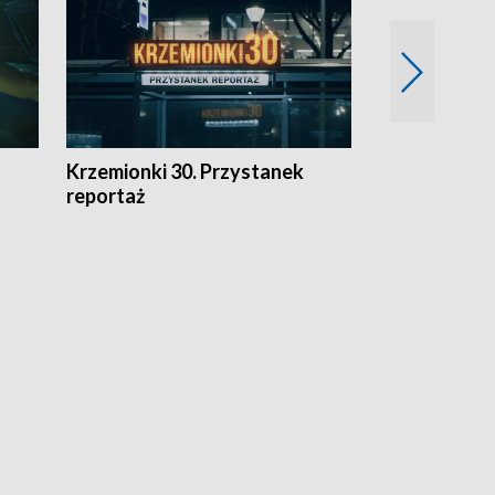
Krzemionki 30. Przystanek
Kraków - jak
reportaż