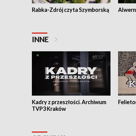
Rabka-Zdrój czyta Szymborską
Alwern
INNE
Kadry z przeszłości. Archiwum
Feliet
TVP3 Kraków