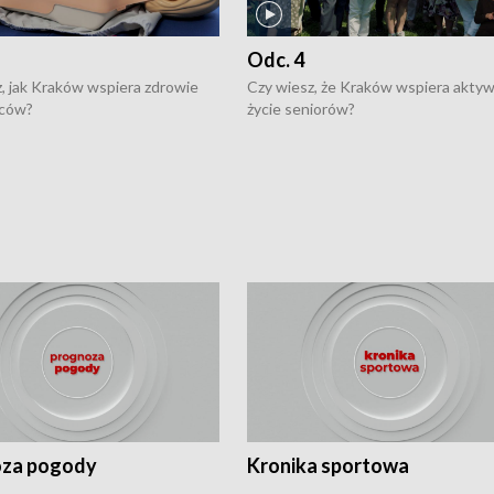
Odc. 4
, jak Kraków wspiera zdrowie
Czy wiesz, że Kraków wspiera akty
ców?
życie seniorów?
za pogody
Kronika sportowa