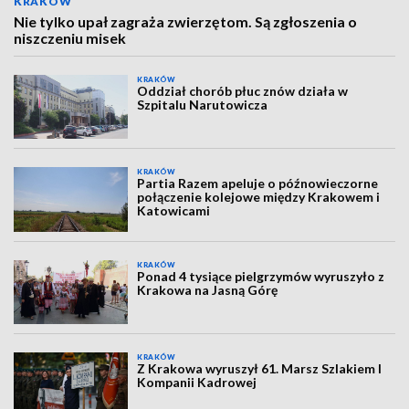
KRAKÓW
Nie tylko upał zagraża zwierzętom. Są zgłoszenia o
niszczeniu misek
KRAKÓW
Oddział chorób płuc znów działa w
Szpitalu Narutowicza
KRAKÓW
Partia Razem apeluje o późnowieczorne
połączenie kolejowe między Krakowem i
Katowicami
KRAKÓW
Ponad 4 tysiące pielgrzymów wyruszyło z
Krakowa na Jasną Górę
KRAKÓW
Z Krakowa wyruszył 61. Marsz Szlakiem I
Kompanii Kadrowej