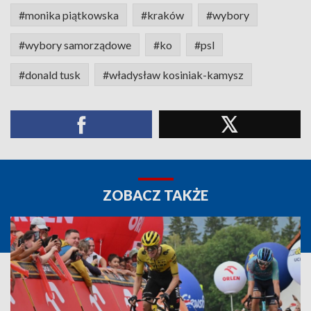
#monika piątkowska
#kraków
#wybory
#wybory samorządowe
#ko
#psl
#donald tusk
#władysław kosiniak-kamysz
ZOBACZ TAKŻE