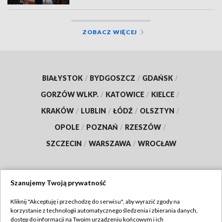
ZOBACZ WIĘCEJ
BIAŁYSTOK
/
BYDGOSZCZ
/
GDAŃSK
/
GORZÓW WLKP.
/
KATOWICE
/
KIELCE
/
KRAKÓW
/
LUBLIN
/
ŁÓDŹ
/
OLSZTYN
/
OPOLE
/
POZNAŃ
/
RZESZÓW
/
SZCZECIN
/
WARSZAWA
/
WROCŁAW
Szanujemy Twoją prywatność
Dołącz do nas:
Kliknij "Akceptuję i przechodzę do serwisu", aby wyrazić zgody na
korzystanie z technologii automatycznego śledzenia i zbierania danych,
TVP
dostęp do informacji na Twoim urządzeniu końcowym i ich