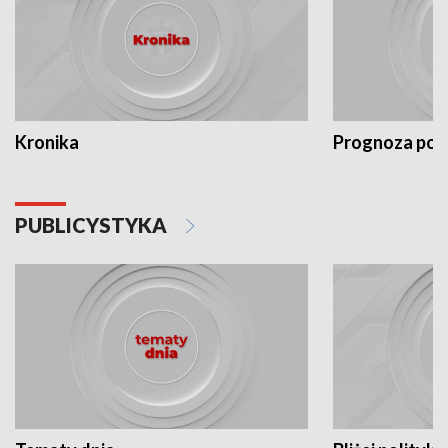
Kronika
Prognoza po
PUBLICYSTYKA