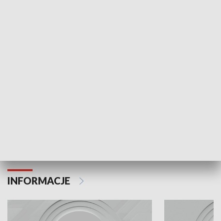
Odc. 6
Odc. 5
Czy wiesz, że Kraków inwestuje w edukację i
Czy wiesz, jak Kr
rozwój młodych?
mieszkańców?
INFORMACJE