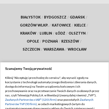
BIAŁYSTOK
/
BYDGOSZCZ
/
GDAŃSK
/
GORZÓW WLKP.
/
KATOWICE
/
KIELCE
/
KRAKÓW
/
LUBLIN
/
ŁÓDŹ
/
OLSZTYN
/
OPOLE
/
POZNAŃ
/
RZESZÓW
/
SZCZECIN
/
WARSZAWA
/
WROCŁAW
Szanujemy Twoją prywatność
Dołącz do nas:
Kliknij "Akceptuję i przechodzę do serwisu", aby wyrazić zgody na
korzystanie z technologii automatycznego śledzenia i zbierania danych,
TVP
dostęp do informacji na Twoim urządzeniu końcowym i ich
Abonament TVP
przechowywanie oraz na przetwarzanie Twoich danych osobowych przez
Regulamin TVP
nas, czyli Telewizję Polską S.A. w likwidacji (zwaną dalej również „TVP”),
Emisja w TVP
Zaufanych Partnerów z IAB* (1201 firm)
oraz pozostałych
Zaufanych
Polityka prywatności
Partnerów TVP (93 firm)
, w celach marketingowych (w tym do
Centrum informacji TVP
Moje zgody
zautomatyzowanego dopasowania reklam do Twoich zainteresowań i