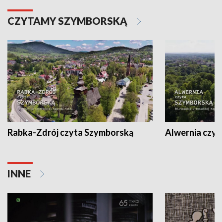
CZYTAMY SZYMBORSKĄ
Rabka-Zdrój czyta Szymborską
Alwernia czy
INNE