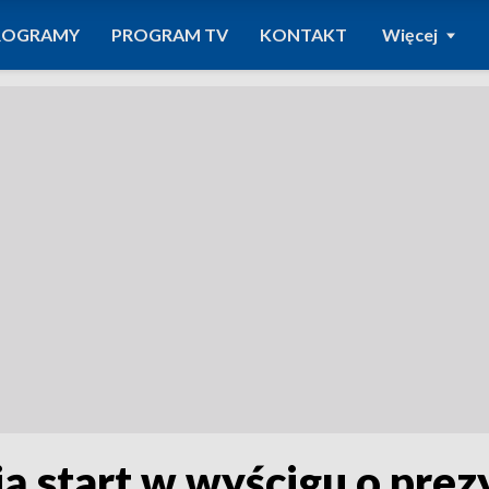
ROGRAMY
PROGRAM TV
KONTAKT
Więcej
ją start w wyścigu o pre