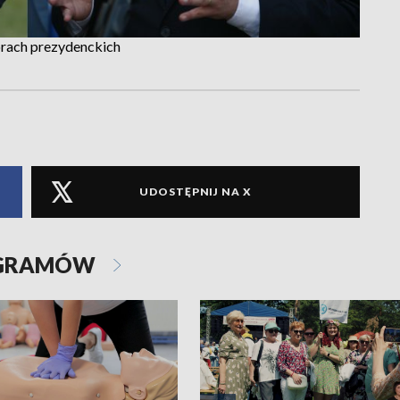
orach prezydenckich
UDOSTĘPNIJ NA X
OGRAMÓW