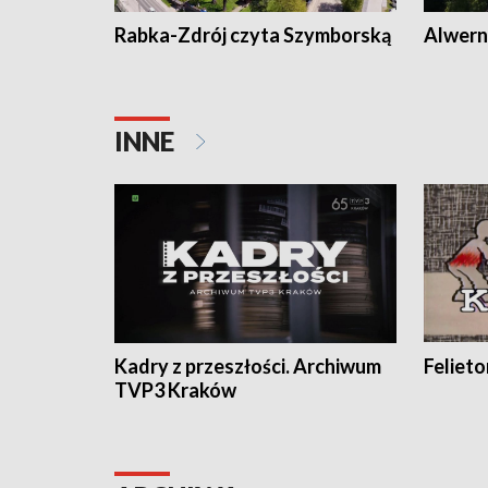
Rabka-Zdrój czyta Szymborską
Alwern
INNE
Kadry z przeszłości. Archiwum
Feliet
TVP3 Kraków