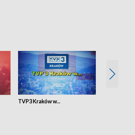
TVP3 Kraków w...
Ślizg