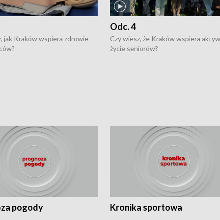
Odc. 4
, jak Kraków wspiera zdrowie
Czy wiesz, że Kraków wspiera akty
ców?
życie seniorów?
za pogody
Kronika sportowa