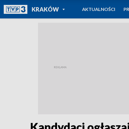
POWRÓT DO
KRAKÓW
AKTUALNOŚCI
P
TVP REGIONY
Kandydaci ogłasza