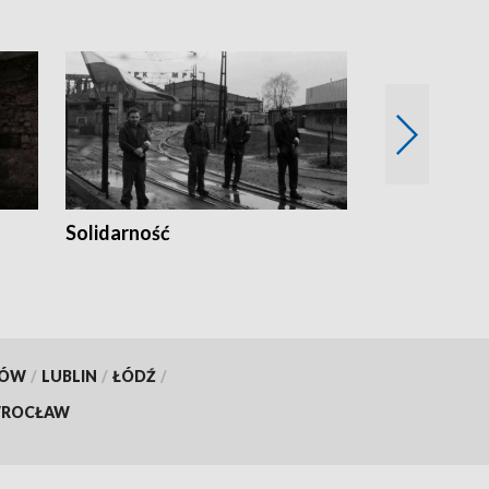
Solidarność
Trudne lata
KÓW
/
LUBLIN
/
ŁÓDŹ
/
ROCŁAW