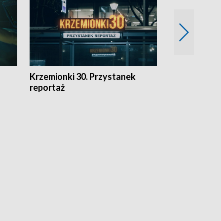
Krzemionki 30. Przystanek
Kraków - jak
reportaż