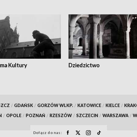
ma Kultury
Dziedzictwo
SZCZ
/
GDAŃSK
/
GORZÓW WLKP.
/
KATOWICE
/
KIELCE
/
KRA
N
/
OPOLE
/
POZNAŃ
/
RZESZÓW
/
SZCZECIN
/
WARSZAWA
/
W
Dołącz do nas: