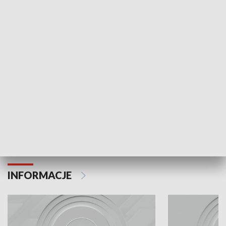
Odc. 6
Odc. 5
Czy wiesz, że Kraków inwestuje w edukację i
Czy wiesz, jak Kr
rozwój młodych?
mieszkańców?
INFORMACJE