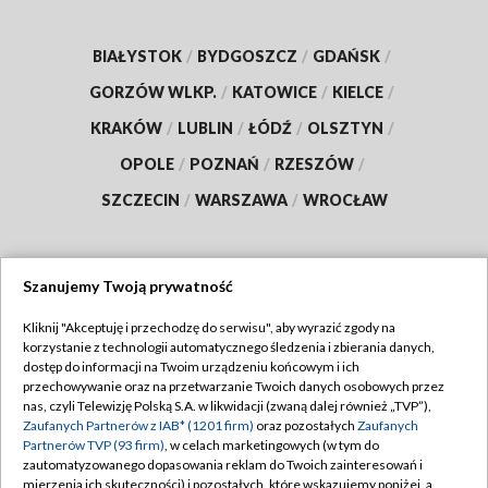
BIAŁYSTOK
/
BYDGOSZCZ
/
GDAŃSK
/
GORZÓW WLKP.
/
KATOWICE
/
KIELCE
/
KRAKÓW
/
LUBLIN
/
ŁÓDŹ
/
OLSZTYN
/
OPOLE
/
POZNAŃ
/
RZESZÓW
/
SZCZECIN
/
WARSZAWA
/
WROCŁAW
Szanujemy Twoją prywatność
Dołącz do nas:
Kliknij "Akceptuję i przechodzę do serwisu", aby wyrazić zgody na
korzystanie z technologii automatycznego śledzenia i zbierania danych,
TVP
dostęp do informacji na Twoim urządzeniu końcowym i ich
Abonament TVP
przechowywanie oraz na przetwarzanie Twoich danych osobowych przez
Regulamin TVP
nas, czyli Telewizję Polską S.A. w likwidacji (zwaną dalej również „TVP”),
Emisja w TVP
Zaufanych Partnerów z IAB* (1201 firm)
oraz pozostałych
Zaufanych
Polityka prywatności
Partnerów TVP (93 firm)
, w celach marketingowych (w tym do
Centrum informacji TVP
Moje zgody
zautomatyzowanego dopasowania reklam do Twoich zainteresowań i
mierzenia ich skuteczności) i pozostałych, które wskazujemy poniżej, a