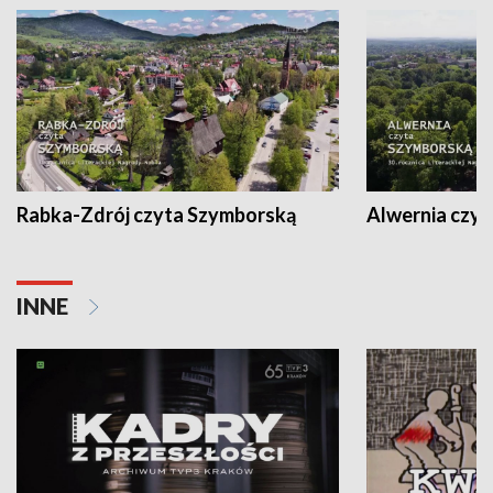
Rabka-Zdrój czyta Szymborską
Alwernia czy
INNE