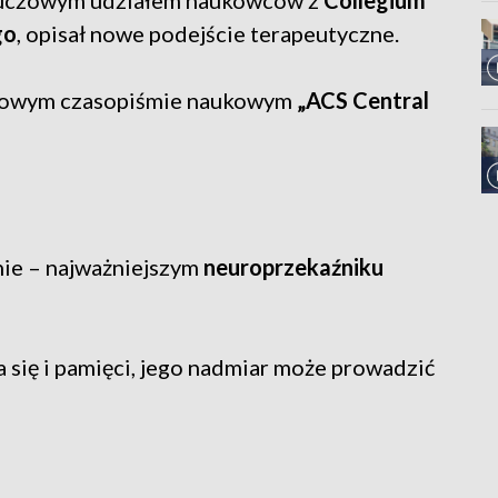
luczowym udziałem naukowców z
Collegium
go
, opisał nowe podejście terapeutyczne.
iżowym czasopiśmie naukowym
„ACS Central
nie – najważniejszym
neuroprzekaźniku
 się i pamięci, jego nadmiar może prowadzić