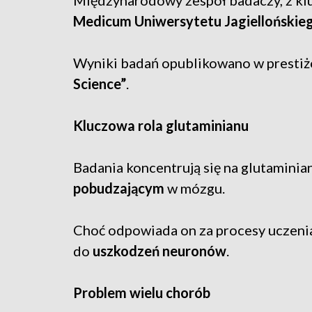
Międzynarodowy zespół badaczy, z k
Medicum Uniwersytetu Jagiellońskie
Wyniki badań opublikowano w prest
Science”
.
Kluczowa rola glutaminianu
Badania koncentrują się na glutaminia
pobudzającym
w mózgu.
Choć odpowiada on za procesy uczenia
do
uszkodzeń neuronów
.
Problem wielu chorób