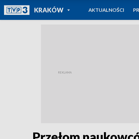
POWRÓT DO
KRAKÓW
AKTUALNOŚCI
P
TVP REGIONY
Przełom naukowców