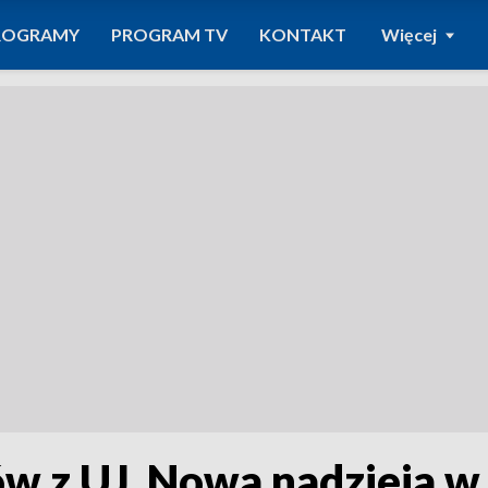
ROGRAMY
PROGRAM TV
KONTAKT
Więcej
 z UJ. Nowa nadzieja w 