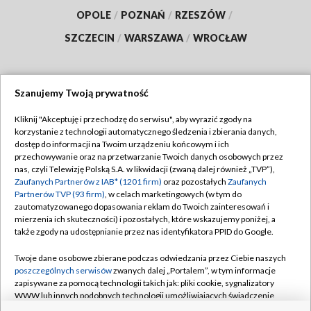
OPOLE
/
POZNAŃ
/
RZESZÓW
/
SZCZECIN
/
WARSZAWA
/
WROCŁAW
Szanujemy Twoją prywatność
Dołącz do nas:
Kliknij "Akceptuję i przechodzę do serwisu", aby wyrazić zgody na
korzystanie z technologii automatycznego śledzenia i zbierania danych,
TVP
dostęp do informacji na Twoim urządzeniu końcowym i ich
Abonament TVP
przechowywanie oraz na przetwarzanie Twoich danych osobowych przez
Regulamin TVP
nas, czyli Telewizję Polską S.A. w likwidacji (zwaną dalej również „TVP”),
Emisja w TVP
Polityka prywatności
Zaufanych Partnerów z IAB* (1201 firm)
oraz pozostałych
Zaufanych
Partnerów TVP (93 firm)
, w celach marketingowych (w tym do
Centrum informacji TVP
Moje zgody
zautomatyzowanego dopasowania reklam do Twoich zainteresowań i
mierzenia ich skuteczności) i pozostałych, które wskazujemy poniżej, a
Naziemna Telewizja Cyfrowa
Pomoc
także zgody na udostępnianie przez nas identyfikatora PPID do Google.
Sklep TVP
Biuro reklamy
Twoje dane osobowe zbierane podczas odwiedzania przez Ciebie naszych
Rada Programowa
Kontakt
poszczególnych serwisów
zwanych dalej „Portalem”, w tym informacje
zapisywane za pomocą technologii takich jak: pliki cookie, sygnalizatory
System NOS
WWW lub innych podobnych technologii umożliwiających świadczenie
dopasowanych i bezpiecznych usług, personalizację treści oraz reklam,