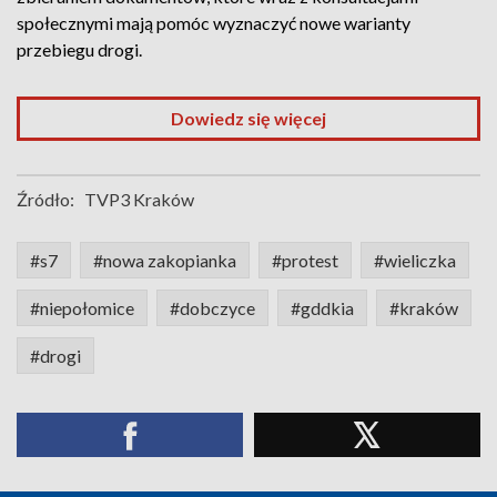
społecznymi mają pomóc wyznaczyć nowe warianty
przebiegu drogi.
Dowiedz się więcej
Źródło:
TVP3 Kraków
#s7
#nowa zakopianka
#protest
#wieliczka
#niepołomice
#dobczyce
#gddkia
#kraków
#drogi