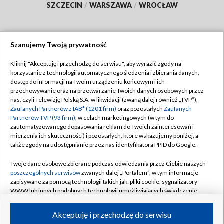
SZCZECIN
/
WARSZAWA
/
WROCŁAW
Szanujemy Twoją prywatność
Dołącz do nas:
Kliknij "Akceptuję i przechodzę do serwisu", aby wyrazić zgody na
korzystanie z technologii automatycznego śledzenia i zbierania danych,
TVP
dostęp do informacji na Twoim urządzeniu końcowym i ich
Abonament TVP
przechowywanie oraz na przetwarzanie Twoich danych osobowych przez
Regulamin TVP
nas, czyli Telewizję Polską S.A. w likwidacji (zwaną dalej również „TVP”),
Emisja w TVP
Polityka prywatności
Zaufanych Partnerów z IAB* (1201 firm)
oraz pozostałych
Zaufanych
Partnerów TVP (93 firm)
, w celach marketingowych (w tym do
Centrum informacji TVP
Moje zgody
zautomatyzowanego dopasowania reklam do Twoich zainteresowań i
mierzenia ich skuteczności) i pozostałych, które wskazujemy poniżej, a
Naziemna Telewizja Cyfrowa
Pomoc
także zgody na udostępnianie przez nas identyfikatora PPID do Google.
Sklep TVP
Biuro reklamy
Twoje dane osobowe zbierane podczas odwiedzania przez Ciebie naszych
Rada Programowa
Kontakt
poszczególnych serwisów
zwanych dalej „Portalem”, w tym informacje
zapisywane za pomocą technologii takich jak: pliki cookie, sygnalizatory
System NOS
WWW lub innych podobnych technologii umożliwiających świadczenie
dopasowanych i bezpiecznych usług, personalizację treści oraz reklam,
Informacje o nadawcy
Kanały
udostępnianie funkcji mediów społecznościowych oraz analizowanie
Akceptuję i przechodzę do serwisu
ruchu w Internecie.
Program dla prasy