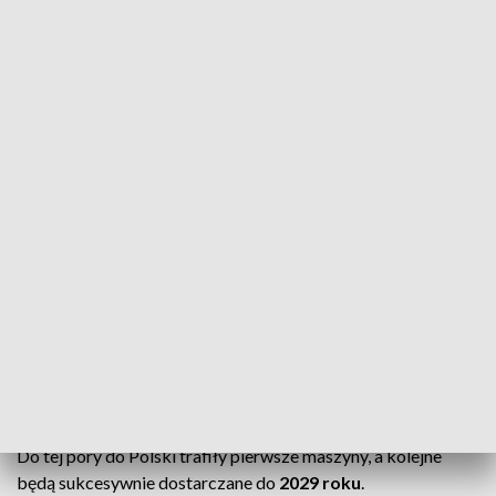
Mogą ulec zmianie w zależności od warunków pogodowych
oraz czynników operacyjnych.
Uroczystości w Łasku
Tego samego dnia w bazie w Łasku odbędzie się
uroczyste
przyjęcie F-35 do służby
.
W wydarzeniu wezmą udział m.in. prezydent
Karol
Nawrocki
oraz szef MON
Władysław Kosiniak-Kamysz
.
Nowa era polskiego lotnictwa
F-35 to myśliwce
piątej generacji
, uznawane za jedne z
najnowocześniejszych na świecie.
Do tej pory do Polski trafiły pierwsze maszyny, a kolejne
będą sukcesywnie dostarczane do
2029 roku
.