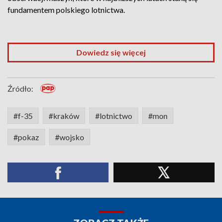
fundamentem polskiego lotnictwa.
Dowiedz się więcej
Źródło:
#f-35
#kraków
#lotnictwo
#mon
#pokaz
#wojsko