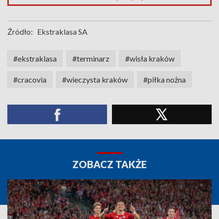
Źródło:
Ekstraklasa SA
#ekstraklasa
#terminarz
#wisła kraków
#cracovia
#wieczysta kraków
#piłka nożna
ZOBACZ TAKŻE