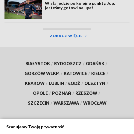
Wisła jedzie po kolejne punkty. Jop:
jesteśmy gotowi na upał
ZOBACZ WIĘCEJ
BIAŁYSTOK
/
BYDGOSZCZ
/
GDAŃSK
/
GORZÓW WLKP.
/
KATOWICE
/
KIELCE
/
KRAKÓW
/
LUBLIN
/
ŁÓDŹ
/
OLSZTYN
/
OPOLE
/
POZNAŃ
/
RZESZÓW
/
SZCZECIN
/
WARSZAWA
/
WROCŁAW
Szanujemy Twoją prywatność
Dołącz do nas: