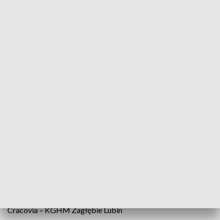
Korona Kielce –
Wisła Kraków
Wieczysta Kraków
– KGHM Zagłębie Lubin
Cracovia
– Górnik Zabrze
8. kolejka – 12 września 2026
Wisła Kraków
– Jagiellonia Białystok
Pogoń Szczecin –
Wieczysta Kraków
Wisła Płock –
Cracovia
9. kolejka – 19 września 2026
Wisła Kraków
– Śląsk Wrocław
GKS Katowice –
Cracovia
Widzew Łódź –
Wieczysta Kraków
10. kolejka – 10 października 2026
Wieczysta Kraków
– Wisła Płock
Legia Warszawa –
Wisła Kraków
Cracovia – KGHM Zagłębie Lubin