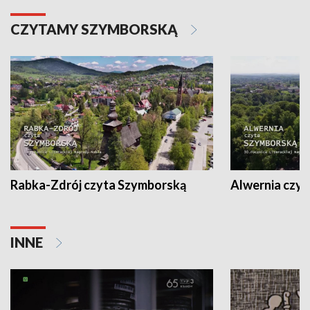
CZYTAMY SZYMBORSKĄ
Rabka-Zdrój czyta Szymborską
Alwernia czy
INNE