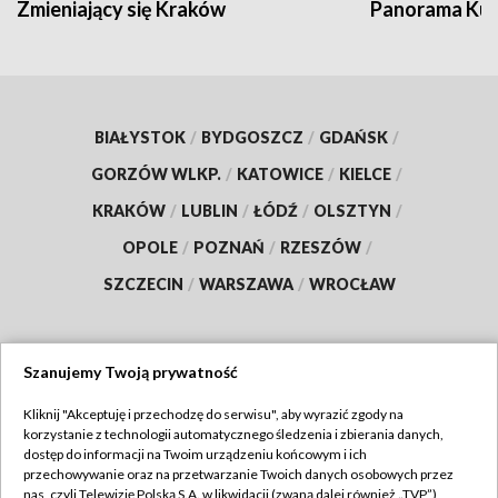
Zmieniający się Kraków
Panorama Kul
BIAŁYSTOK
/
BYDGOSZCZ
/
GDAŃSK
/
GORZÓW WLKP.
/
KATOWICE
/
KIELCE
/
KRAKÓW
/
LUBLIN
/
ŁÓDŹ
/
OLSZTYN
/
OPOLE
/
POZNAŃ
/
RZESZÓW
/
SZCZECIN
/
WARSZAWA
/
WROCŁAW
Szanujemy Twoją prywatność
Dołącz do nas:
Kliknij "Akceptuję i przechodzę do serwisu", aby wyrazić zgody na
korzystanie z technologii automatycznego śledzenia i zbierania danych,
TVP
dostęp do informacji na Twoim urządzeniu końcowym i ich
Abonament TVP
przechowywanie oraz na przetwarzanie Twoich danych osobowych przez
Regulamin TVP
nas, czyli Telewizję Polską S.A. w likwidacji (zwaną dalej również „TVP”),