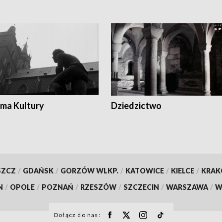
ma Kultury
Dziedzictwo
SZCZ
/
GDAŃSK
/
GORZÓW WLKP.
/
KATOWICE
/
KIELCE
/
KRA
N
/
OPOLE
/
POZNAŃ
/
RZESZÓW
/
SZCZECIN
/
WARSZAWA
/
W
Dołącz do nas: