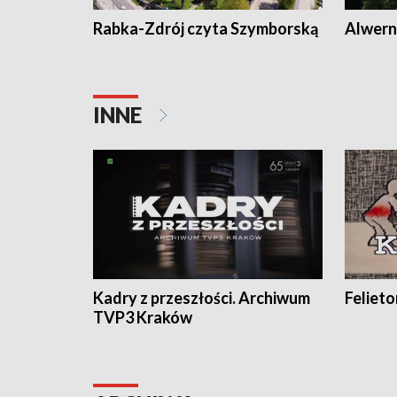
Rabka-Zdrój czyta Szymborską
Alwern
INNE
Kadry z przeszłości. Archiwum
Feliet
TVP3 Kraków