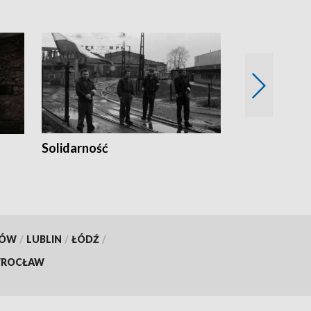
Solidarność
Trudne lata
KÓW
/
LUBLIN
/
ŁÓDŹ
/
ROCŁAW