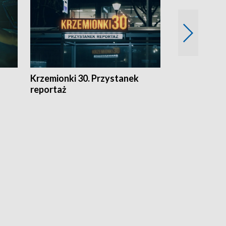
Krzemionki 30. Przystanek
Kraków - jak
reportaż