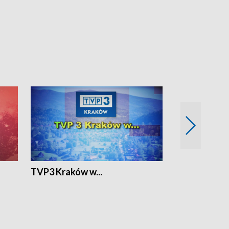
TVP3 Kraków w...
Ślizg