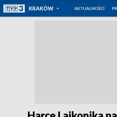
POWRÓT DO
KRAKÓW
AKTUALNOŚCI
P
TVP REGIONY
Harce Lajkonika na