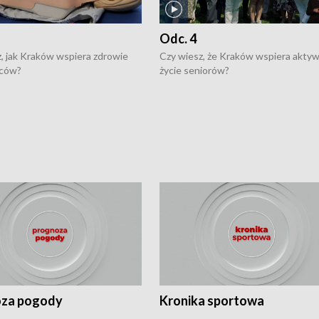
Odc. 4
, jak Kraków wspiera zdrowie
Czy wiesz, że Kraków wspiera akty
ców?
życie seniorów?
za pogody
Kronika sportowa