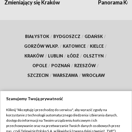
Zmieniający się Kraków
Panorama Kul
BIAŁYSTOK
/
BYDGOSZCZ
/
GDAŃSK
/
GORZÓW WLKP.
/
KATOWICE
/
KIELCE
/
KRAKÓW
/
LUBLIN
/
ŁÓDŹ
/
OLSZTYN
/
OPOLE
/
POZNAŃ
/
RZESZÓW
/
SZCZECIN
/
WARSZAWA
/
WROCŁAW
Szanujemy Twoją prywatność
Dołącz do nas:
Kliknij "Akceptuję i przechodzę do serwisu", aby wyrazić zgody na
korzystanie z technologii automatycznego śledzenia i zbierania danych,
TVP
dostęp do informacji na Twoim urządzeniu końcowym i ich
Abonament TVP
przechowywanie oraz na przetwarzanie Twoich danych osobowych przez
Regulamin TVP
nas, czyli Telewizję Polską S.A. w likwidacji (zwaną dalej również „TVP”),