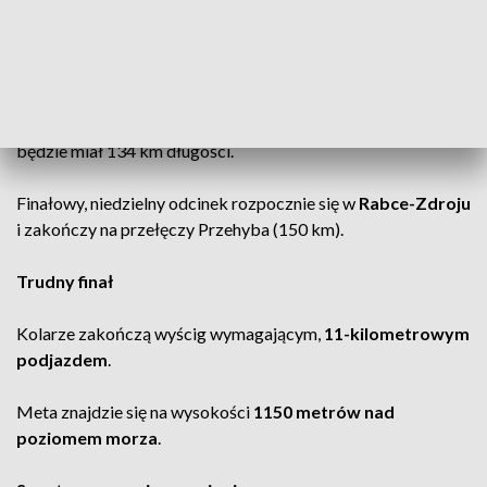
na Górze Chełm (127 km).
Kolejne etapy
Sobotni etap poprowadzi z
Wadowic do Nowego Targu
i
będzie miał 134 km długości.
Finałowy, niedzielny odcinek rozpocznie się w
Rabce-Zdroju
i zakończy na przełęczy Przehyba (150 km).
Trudny finał
Kolarze zakończą wyścig wymagającym,
11-kilometrowym
podjazdem
.
Meta znajdzie się na wysokości
1150 metrów nad
poziomem morza
.