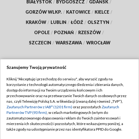
BIAŁYSTOK
/
BYDGOSZCZ
/
GDAŃSK
/
GORZÓW WLKP.
/
KATOWICE
/
KIELCE
/
KRAKÓW
/
LUBLIN
/
ŁÓDŹ
/
OLSZTYN
/
OPOLE
/
POZNAŃ
/
RZESZÓW
/
SZCZECIN
/
WARSZAWA
/
WROCŁAW
Szanujemy Twoją prywatność
Dołącz do nas:
Kliknij "Akceptuję i przechodzę do serwisu", aby wyrazić zgody na
korzystanie z technologii automatycznego śledzenia i zbierania danych,
TVP
dostęp do informacji na Twoim urządzeniu końcowym i ich
Abonament TVP
przechowywanie oraz na przetwarzanie Twoich danych osobowych przez
Regulamin TVP
nas, czyli Telewizję Polską S.A. w likwidacji (zwaną dalej również „TVP”),
Emisja w TVP
Polityka prywatności
Zaufanych Partnerów z IAB* (1201 firm)
oraz pozostałych
Zaufanych
Partnerów TVP (93 firm)
, w celach marketingowych (w tym do
Centrum informacji TVP
Moje zgody
zautomatyzowanego dopasowania reklam do Twoich zainteresowań i
mierzenia ich skuteczności) i pozostałych, które wskazujemy poniżej, a
Naziemna Telewizja Cyfrowa
Pomoc
także zgody na udostępnianie przez nas identyfikatora PPID do Google.
Sklep TVP
Biuro reklamy