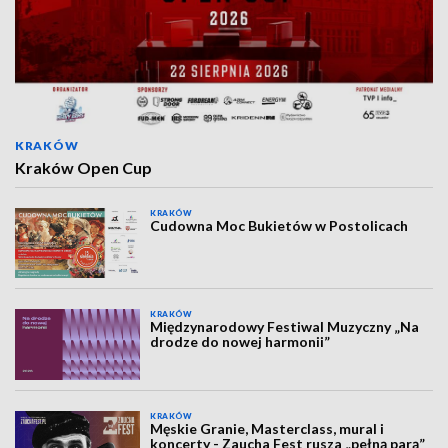
KRAKÓW
Kraków Open Cup
KRAKÓW
Cudowna Moc Bukietów w Postolicach
KRAKÓW
Międzynarodowy Festiwal Muzyczny „Na
drodze do nowej harmonii”
KRAKÓW
Męskie Granie, Masterclass, mural i
koncerty - Zaucha Fest rusza „pełną parą”