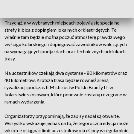
Emocje czekają również kibiców na trasie zawodów. Peleton
przejedzie przez gminy Gołcza, Iwanowice, Skała oraz
Trzyciąż, a w wybranych miejscach pojawią się specjalne
strefy kibica z dopingiem lokalnych orkiestr dętych. To
właśnie tam będzie można poczuć atmosferę prawdziwego
wyścigu kolarskiego i dopingować zawodników walczących
na wymagających podjazdach oraz technicznych odcinkach
trasy.
Na uczestników czekają dwa dystanse - 80 kilometrów oraz
40 kilometrów. Krótsza trasa będzie również areną
rywalizacji podczas II Mistrzostw Polski Branży IT w
kolarstwie szosowym, które ponownie zostaną rozegrane w
ramach wydarzenia.
Organizatorzy przypominają, że zapisy nadal są otwarte.
Wszystko wskazuje jednak na to, że tegoroczna edycja może
wkrótce osiągnąć limit uczestników określony w regulaminie.