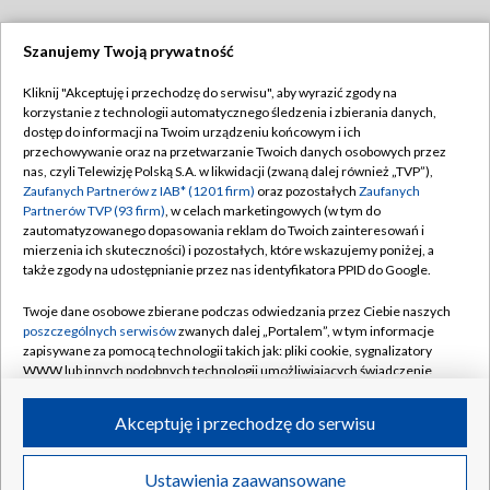
Szanujemy Twoją prywatność
Dołącz do nas:
Kliknij "Akceptuję i przechodzę do serwisu", aby wyrazić zgody na
korzystanie z technologii automatycznego śledzenia i zbierania danych,
TVP
dostęp do informacji na Twoim urządzeniu końcowym i ich
Abonament TVP
przechowywanie oraz na przetwarzanie Twoich danych osobowych przez
Regulamin TVP
nas, czyli Telewizję Polską S.A. w likwidacji (zwaną dalej również „TVP”),
Emisja w TVP
Polityka prywatności
Zaufanych Partnerów z IAB* (1201 firm)
oraz pozostałych
Zaufanych
Partnerów TVP (93 firm)
, w celach marketingowych (w tym do
Centrum informacji TVP
Moje zgody
zautomatyzowanego dopasowania reklam do Twoich zainteresowań i
mierzenia ich skuteczności) i pozostałych, które wskazujemy poniżej, a
Naziemna Telewizja Cyfrowa
Pomoc
także zgody na udostępnianie przez nas identyfikatora PPID do Google.
Sklep TVP
Biuro reklamy
Twoje dane osobowe zbierane podczas odwiedzania przez Ciebie naszych
Rada Programowa
Kontakt
poszczególnych serwisów
zwanych dalej „Portalem”, w tym informacje
zapisywane za pomocą technologii takich jak: pliki cookie, sygnalizatory
System NOS
WWW lub innych podobnych technologii umożliwiających świadczenie
dopasowanych i bezpiecznych usług, personalizację treści oraz reklam,
Informacje o nadawcy
Kanały
udostępnianie funkcji mediów społecznościowych oraz analizowanie
Akceptuję i przechodzę do serwisu
ruchu w Internecie.
Program dla prasy
©2026 Telewizja Polska S.A. w likwidacji
Biuro Reklamy
Twoje dane osobowe zbierane podczas odwiedzania przez Ciebie
Ustawienia zaawansowane