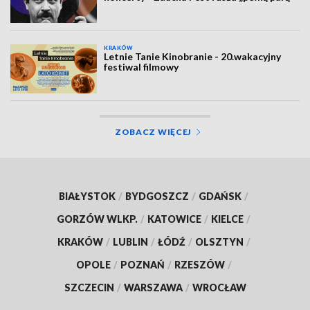
KRAKÓW
Letnie Tanie Kinobranie - 20.wakacyjny
festiwal filmowy
ZOBACZ WIĘCEJ
BIAŁYSTOK
/
BYDGOSZCZ
/
GDAŃSK
/
GORZÓW WLKP.
/
KATOWICE
/
KIELCE
/
KRAKÓW
/
LUBLIN
/
ŁÓDŹ
/
OLSZTYN
/
OPOLE
/
POZNAŃ
/
RZESZÓW
/
SZCZECIN
/
WARSZAWA
/
WROCŁAW