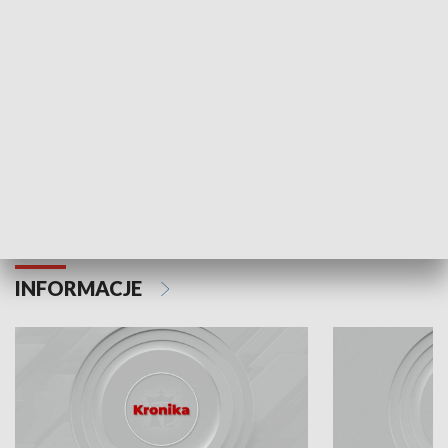
Odc. 6
Odc. 5
Czy wiesz, że Kraków inwestuje w edukację i
Czy wiesz, jak Kr
rozwój młodych?
mieszkańców?
INFORMACJE