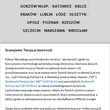
GORZÓW WLKP.
/
KATOWICE
/
KIELCE
/
KRAKÓW
/
LUBLIN
/
ŁÓDŹ
/
OLSZTYN
/
OPOLE
/
POZNAŃ
/
RZESZÓW
/
SZCZECIN
/
WARSZAWA
/
WROCŁAW
Szanujemy Twoją prywatność
Dołącz do nas:
Kliknij "Akceptuję i przechodzę do serwisu", aby wyrazić zgody na
korzystanie z technologii automatycznego śledzenia i zbierania danych,
TVP
dostęp do informacji na Twoim urządzeniu końcowym i ich
Abonament TVP
przechowywanie oraz na przetwarzanie Twoich danych osobowych przez
Regulamin TVP
nas, czyli Telewizję Polską S.A. w likwidacji (zwaną dalej również „TVP”),
Emisja w TVP
Zaufanych Partnerów z IAB* (1201 firm)
oraz pozostałych
Zaufanych
Polityka prywatności
Partnerów TVP (93 firm)
, w celach marketingowych (w tym do
Centrum informacji TVP
Moje zgody
zautomatyzowanego dopasowania reklam do Twoich zainteresowań i
mierzenia ich skuteczności) i pozostałych, które wskazujemy poniżej, a
Naziemna Telewizja Cyfrowa
Pomoc
także zgody na udostępnianie przez nas identyfikatora PPID do Google.
Sklep TVP
Biuro reklamy
Twoje dane osobowe zbierane podczas odwiedzania przez Ciebie naszych