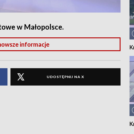
rtowe w Małopolsce.
nowsze informacje
K
UDOSTĘPNIJ NA X
K