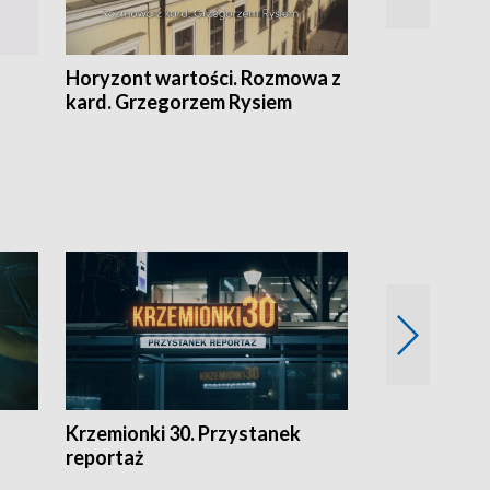
Horyzont wartości. Rozmowa z
Kulturalnie 
kard. Grzegorzem Rysiem
Krzemionki 30. Przystanek
Kraków - jak
reportaż