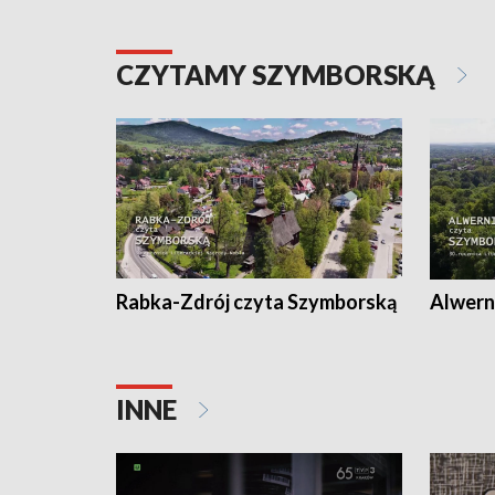
CZYTAMY SZYMBORSKĄ
Rabka-Zdrój czyta Szymborską
Alwern
INNE