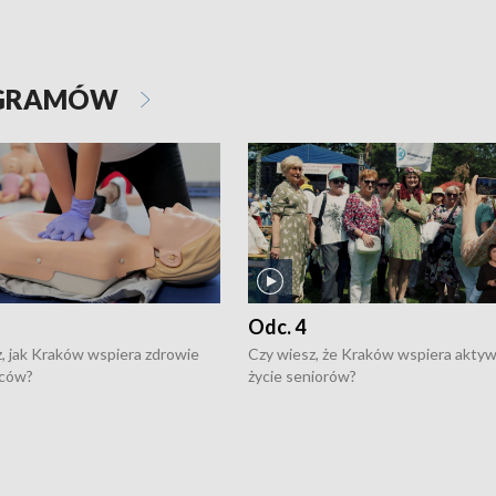
OGRAMÓW
Odc. 4
, jak Kraków wspiera zdrowie
Czy wiesz, że Kraków wspiera akty
ców?
życie seniorów?