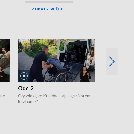
ZOBACZ WIĘCEJ
Odc. 3
Odc. 2
wne
Czy wiesz, że Kraków staje się miastem
Czy wiesz, że Kr
bez barier?
poprawia jakość 