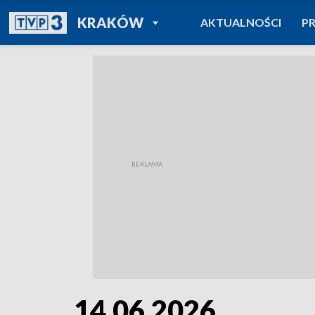
POWRÓT DO
KRAKÓW
AKTUALNOŚCI
P
TVP REGIONY
14.06.2026