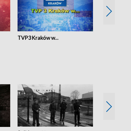
TVP3 Kraków w...
Ślizg