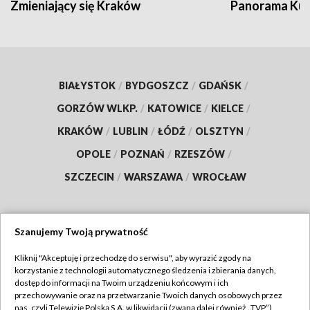
Zmieniający się Kraków
Panorama Kul
BIAŁYSTOK
/
BYDGOSZCZ
/
GDAŃSK
/
GORZÓW WLKP.
/
KATOWICE
/
KIELCE
/
KRAKÓW
/
LUBLIN
/
ŁÓDŹ
/
OLSZTYN
/
OPOLE
/
POZNAŃ
/
RZESZÓW
/
SZCZECIN
/
WARSZAWA
/
WROCŁAW
Szanujemy Twoją prywatność
Dołącz do nas:
Kliknij "Akceptuję i przechodzę do serwisu", aby wyrazić zgody na
korzystanie z technologii automatycznego śledzenia i zbierania danych,
TVP
dostęp do informacji na Twoim urządzeniu końcowym i ich
Abonament TVP
przechowywanie oraz na przetwarzanie Twoich danych osobowych przez
Regulamin TVP
nas, czyli Telewizję Polską S.A. w likwidacji (zwaną dalej również „TVP”),