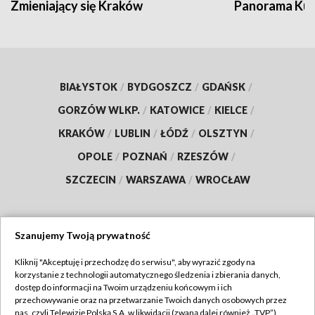
Zmieniający się Kraków
Panorama Kul
BIAŁYSTOK
/
BYDGOSZCZ
/
GDAŃSK
/
GORZÓW WLKP.
/
KATOWICE
/
KIELCE
/
KRAKÓW
/
LUBLIN
/
ŁÓDŹ
/
OLSZTYN
/
OPOLE
/
POZNAŃ
/
RZESZÓW
/
SZCZECIN
/
WARSZAWA
/
WROCŁAW
Szanujemy Twoją prywatność
Dołącz do nas:
Kliknij "Akceptuję i przechodzę do serwisu", aby wyrazić zgody na
korzystanie z technologii automatycznego śledzenia i zbierania danych,
TVP
dostęp do informacji na Twoim urządzeniu końcowym i ich
Abonament TVP
przechowywanie oraz na przetwarzanie Twoich danych osobowych przez
Regulamin TVP
nas, czyli Telewizję Polską S.A. w likwidacji (zwaną dalej również „TVP”),