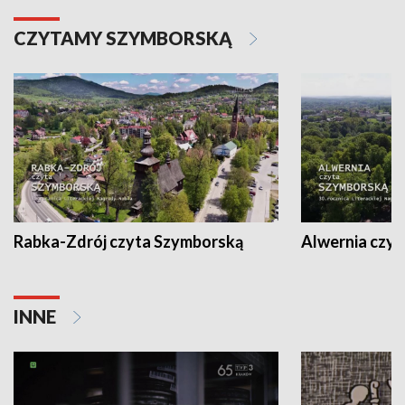
CZYTAMY SZYMBORSKĄ
Rabka-Zdrój czyta Szymborską
Alwernia czy
INNE