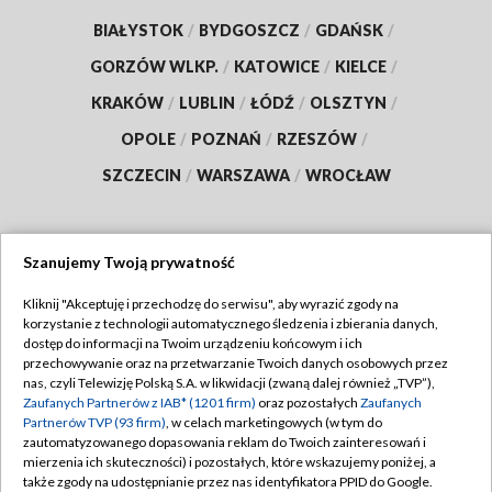
BIAŁYSTOK
/
BYDGOSZCZ
/
GDAŃSK
/
GORZÓW WLKP.
/
KATOWICE
/
KIELCE
/
KRAKÓW
/
LUBLIN
/
ŁÓDŹ
/
OLSZTYN
/
OPOLE
/
POZNAŃ
/
RZESZÓW
/
SZCZECIN
/
WARSZAWA
/
WROCŁAW
Szanujemy Twoją prywatność
Dołącz do nas:
Kliknij "Akceptuję i przechodzę do serwisu", aby wyrazić zgody na
korzystanie z technologii automatycznego śledzenia i zbierania danych,
TVP
dostęp do informacji na Twoim urządzeniu końcowym i ich
Abonament TVP
przechowywanie oraz na przetwarzanie Twoich danych osobowych przez
Regulamin TVP
nas, czyli Telewizję Polską S.A. w likwidacji (zwaną dalej również „TVP”),
Emisja w TVP
Zaufanych Partnerów z IAB* (1201 firm)
oraz pozostałych
Zaufanych
Polityka prywatności
Partnerów TVP (93 firm)
, w celach marketingowych (w tym do
Centrum informacji TVP
Moje zgody
zautomatyzowanego dopasowania reklam do Twoich zainteresowań i
mierzenia ich skuteczności) i pozostałych, które wskazujemy poniżej, a
Naziemna Telewizja Cyfrowa
Pomoc
także zgody na udostępnianie przez nas identyfikatora PPID do Google.