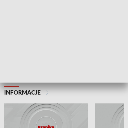
Odc. 6
Odc. 5
Czy wiesz, że Kraków inwestuje w edukację i
Czy wiesz, jak Kr
rozwój młodych?
mieszkańców?
INFORMACJE