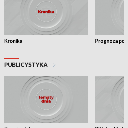
Kronika
Prognoza po
PUBLICYSTYKA