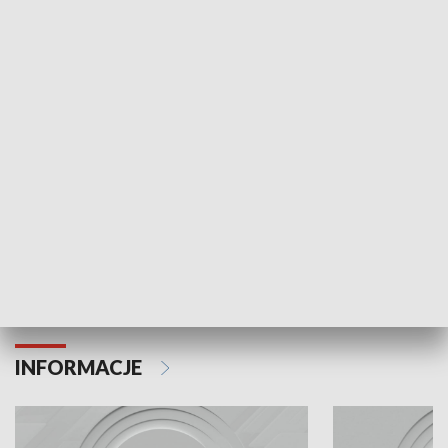
Odc. 6
Odc. 5
Czy wiesz, że Kraków inwestuje w edukację i
Czy wiesz, jak Kr
rozwój młodych?
mieszkańców?
INFORMACJE