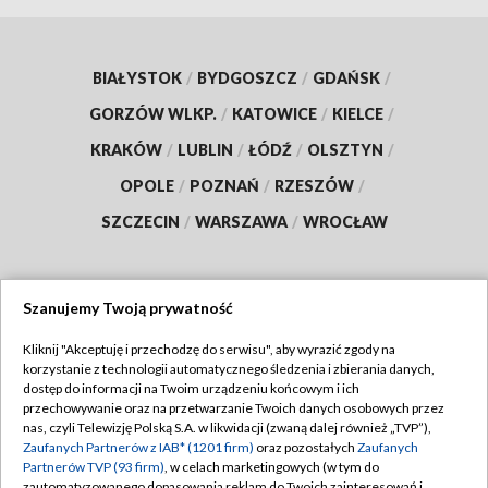
BIAŁYSTOK
/
BYDGOSZCZ
/
GDAŃSK
/
GORZÓW WLKP.
/
KATOWICE
/
KIELCE
/
KRAKÓW
/
LUBLIN
/
ŁÓDŹ
/
OLSZTYN
/
OPOLE
/
POZNAŃ
/
RZESZÓW
/
SZCZECIN
/
WARSZAWA
/
WROCŁAW
Szanujemy Twoją prywatność
Dołącz do nas:
Kliknij "Akceptuję i przechodzę do serwisu", aby wyrazić zgody na
korzystanie z technologii automatycznego śledzenia i zbierania danych,
TVP
dostęp do informacji na Twoim urządzeniu końcowym i ich
Abonament TVP
przechowywanie oraz na przetwarzanie Twoich danych osobowych przez
Regulamin TVP
nas, czyli Telewizję Polską S.A. w likwidacji (zwaną dalej również „TVP”),
Emisja w TVP
Zaufanych Partnerów z IAB* (1201 firm)
oraz pozostałych
Zaufanych
Polityka prywatności
Partnerów TVP (93 firm)
, w celach marketingowych (w tym do
Centrum informacji TVP
Moje zgody
zautomatyzowanego dopasowania reklam do Twoich zainteresowań i