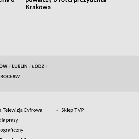
Krakowa
KÓW
/
LUBLIN
/
ŁÓDŹ
/
ROCŁAW
 Telewizja Cyfrowa
Sklep TVP
la prasy
tograficzny