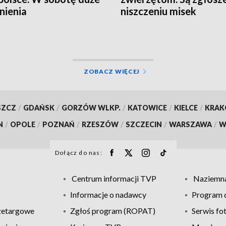
nienia
niszczeniu misek
ZOBACZ WIĘCEJ
SZCZ
/
GDAŃSK
/
GORZÓW WLKP.
/
KATOWICE
/
KIELCE
/
KRA
N
/
OPOLE
/
POZNAŃ
/
RZESZÓW
/
SZCZECIN
/
WARSZAWA
/
W
Dołącz do nas:
Centrum informacji TVP
Naziemna
Informacje o nadawcy
Program d
zetargowe
Zgłoś program (ROPAT)
Serwis fo