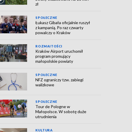
zł
SPOŁECZNE
Łukasz Gibała oficjalnie ruszył
z kampanią. Po raz czwarty
powalczy o Kraków
ROZMAITOŚCI
Kraków Airport uruchomił
program promujący
małopolskie powiaty
SPOŁECZNE
NFZ ograniczy tzw. zabiegi
walizkowe
SPOŁECZNE
Tour de Pologne w
Małopolsce. W sobotę duże
utrudnienia
KULTURA