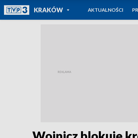
POWRÓT DO
KRAKÓW
AKTUALNOŚCI
P
TVP REGIONY
Wojnicz blokuje k