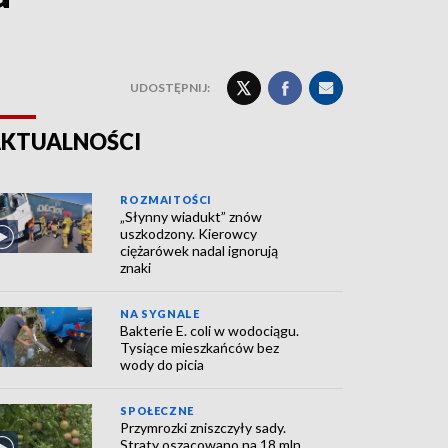
UDOSTĘPNIJ:
KTUALNOŚCI
ROZMAITOŚCI
„Słynny wiadukt” znów
uszkodzony. Kierowcy
ciężarówek nadal ignorują
znaki
NA SYGNALE
Bakterie E. coli w wodociągu.
Tysiące mieszkańców bez
wody do picia
SPOŁECZNE
Przymrozki zniszczyły sady.
Straty oszacowano na 18 mln