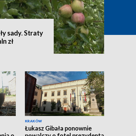
ły sady. Straty
ln zł
KRAKÓW
Łukasz Gibała ponownie
nia o
powalczy o fotel prezydenta