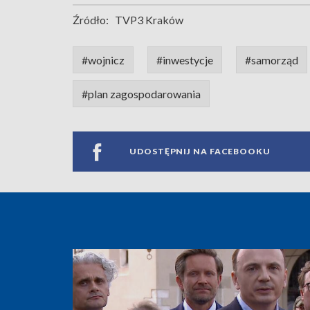
Źródło:
TVP3 Kraków
#wojnicz
#inwestycje
#samorząd
#plan zagospodarowania
UDOSTĘPNIJ NA FACEBOOKU