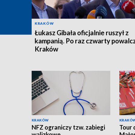
KRAKÓW
Łukasz Gibała oficjalnie ruszył z
kampanią. Po raz czwarty powalc
Kraków
KRAKÓW
KRAKÓ
NFZ ograniczy tzw. zabiegi
Tour 
walizkowe
Małop