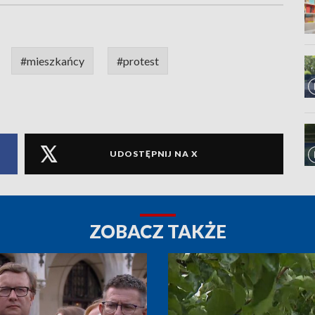
#mieszkańcy
#protest
UDOSTĘPNIJ NA X
ZOBACZ TAKŻE