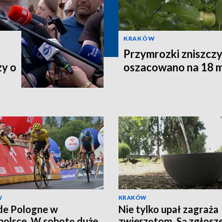
KRAKÓW
Przymrozki zniszczy
zy o
oszacowano na 18 m
W
KRAKÓW
de Pologne w
Nie tylko upał zagraża
olsce. W sobotę duże
zwierzętom. Są zgłosze