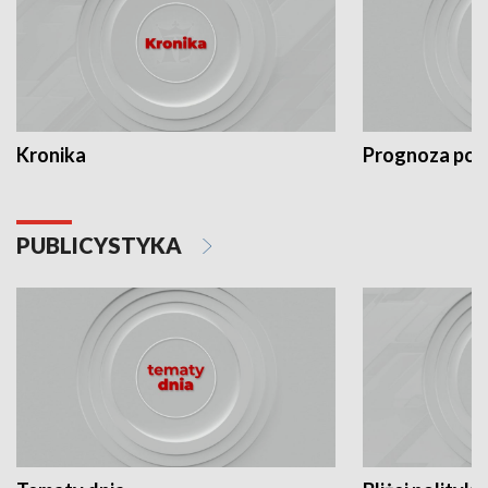
Kronika
Prognoza po
PUBLICYSTYKA