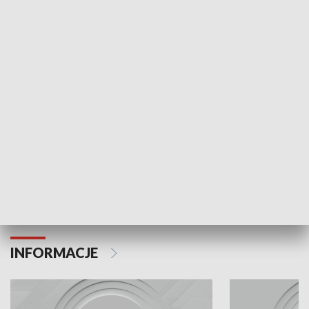
Odc. 6
Odc. 5
Czy wiesz, że Kraków inwestuje w edukację i
Czy wiesz, jak Kr
rozwój młodych?
mieszkańców?
INFORMACJE