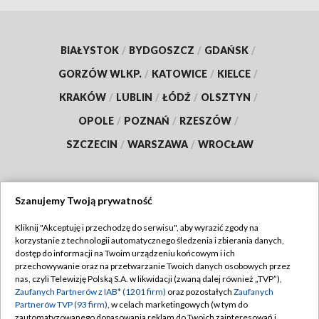
BIAŁYSTOK
/
BYDGOSZCZ
/
GDAŃSK
/
GORZÓW WLKP.
/
KATOWICE
/
KIELCE
/
KRAKÓW
/
LUBLIN
/
ŁÓDŹ
/
OLSZTYN
/
OPOLE
/
POZNAŃ
/
RZESZÓW
/
SZCZECIN
/
WARSZAWA
/
WROCŁAW
Szanujemy Twoją prywatność
Dołącz do nas:
Kliknij "Akceptuję i przechodzę do serwisu", aby wyrazić zgody na
korzystanie z technologii automatycznego śledzenia i zbierania danych,
TVP
dostęp do informacji na Twoim urządzeniu końcowym i ich
Abonament TVP
przechowywanie oraz na przetwarzanie Twoich danych osobowych przez
Regulamin TVP
nas, czyli Telewizję Polską S.A. w likwidacji (zwaną dalej również „TVP”),
Emisja w TVP
Zaufanych Partnerów z IAB* (1201 firm)
oraz pozostałych
Zaufanych
Polityka prywatności
Partnerów TVP (93 firm)
, w celach marketingowych (w tym do
Centrum informacji TVP
Moje zgody
zautomatyzowanego dopasowania reklam do Twoich zainteresowań i