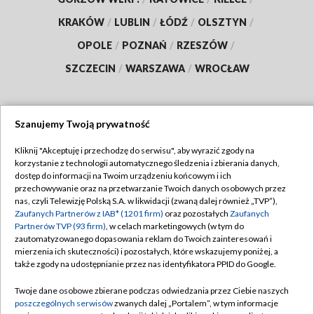
KRAKÓW
/
LUBLIN
/
ŁÓDŹ
/
OLSZTYN
/
OPOLE
/
POZNAŃ
/
RZESZÓW
/
SZCZECIN
/
WARSZAWA
/
WROCŁAW
Szanujemy Twoją prywatność
Dołącz do nas:
Kliknij "Akceptuję i przechodzę do serwisu", aby wyrazić zgody na
korzystanie z technologii automatycznego śledzenia i zbierania danych,
TVP
dostęp do informacji na Twoim urządzeniu końcowym i ich
Abonament TVP
przechowywanie oraz na przetwarzanie Twoich danych osobowych przez
Regulamin TVP
nas, czyli Telewizję Polską S.A. w likwidacji (zwaną dalej również „TVP”),
Emisja w TVP
Polityka prywatności
Zaufanych Partnerów z IAB* (1201 firm)
oraz pozostałych
Zaufanych
Partnerów TVP (93 firm)
, w celach marketingowych (w tym do
Centrum informacji TVP
Moje zgody
zautomatyzowanego dopasowania reklam do Twoich zainteresowań i
mierzenia ich skuteczności) i pozostałych, które wskazujemy poniżej, a
Naziemna Telewizja Cyfrowa
Pomoc
także zgody na udostępnianie przez nas identyfikatora PPID do Google.
Sklep TVP
Biuro reklamy
Twoje dane osobowe zbierane podczas odwiedzania przez Ciebie naszych
Rada Programowa
Kontakt
poszczególnych serwisów
zwanych dalej „Portalem”, w tym informacje