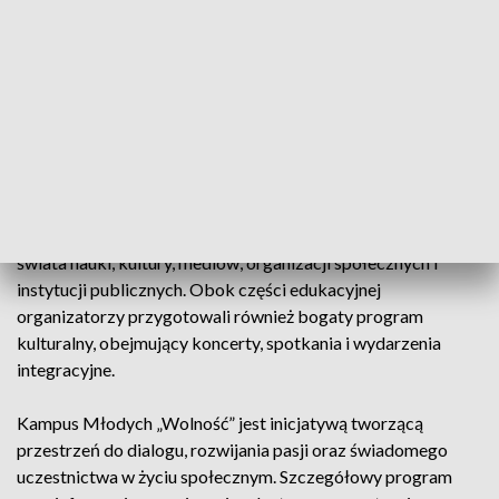
człowieka”. Uczestnicy będą rozmawiać o
odpowiedzialności, zaangażowaniu obywatelskim, kulturze,
mediach, edukacji oraz miejscu młodych ludzi we
współczesnym świecie. Kampus ma być przestrzenią
wymiany doświadczeń, zdobywania wiedzy i rozwijania
kompetencji społecznych, a także budowania relacji między
młodymi ludźmi z różnych środowisk.
Wśród gości tegorocznej edycji znajdą się przedstawiciele
świata nauki, kultury, mediów, organizacji społecznych i
instytucji publicznych. Obok części edukacyjnej
organizatorzy przygotowali również bogaty program
kulturalny, obejmujący koncerty, spotkania i wydarzenia
integracyjne.
Kampus Młodych „Wolność” jest inicjatywą tworzącą
przestrzeń do dialogu, rozwijania pasji oraz świadomego
uczestnictwa w życiu społecznym. Szczegółowy program