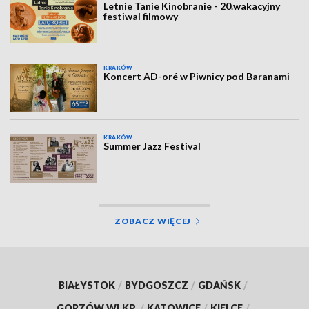
Letnie Tanie Kinobranie - 20.wakacyjny
festiwal filmowy
KRAKÓW
Koncert AD-oré w Piwnicy pod Baranami
KRAKÓW
Summer Jazz Festival
ZOBACZ WIĘCEJ
BIAŁYSTOK
/
BYDGOSZCZ
/
GDAŃSK
/
GORZÓW WLKP.
/
KATOWICE
/
KIELCE
/