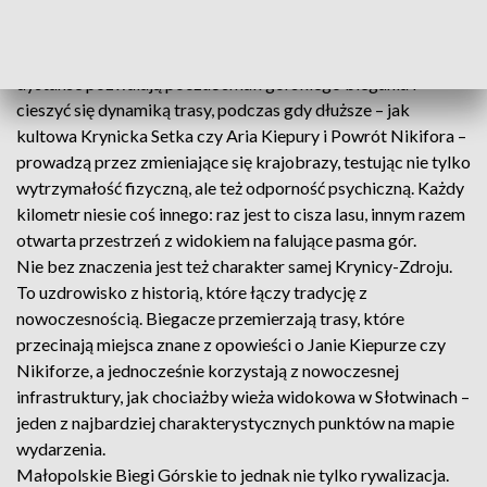
sprawiają, że trasy Małopolskich Biegów Górskich potrafią
zaskoczyć nawet doświadczonych zawodników.
To właśnie różnorodność jest ich największą siłą. Krótsze
dystanse pozwalają poczuć smak górskiego biegania i
cieszyć się dynamiką trasy, podczas gdy dłuższe – jak
kultowa Krynicka Setka czy Aria Kiepury i Powrót Nikifora –
prowadzą przez zmieniające się krajobrazy, testując nie tylko
wytrzymałość fizyczną, ale też odporność psychiczną. Każdy
kilometr niesie coś innego: raz jest to cisza lasu, innym razem
otwarta przestrzeń z widokiem na falujące pasma gór.
Nie bez znaczenia jest też charakter samej Krynicy-Zdroju.
To uzdrowisko z historią, które łączy tradycję z
nowoczesnością. Biegacze przemierzają trasy, które
przecinają miejsca znane z opowieści o Janie Kiepurze czy
Nikiforze, a jednocześnie korzystają z nowoczesnej
infrastruktury, jak chociażby wieża widokowa w Słotwinach –
jeden z najbardziej charakterystycznych punktów na mapie
wydarzenia.
Małopolskie Biegi Górskie to jednak nie tylko rywalizacja.