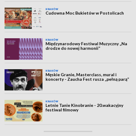
KRAKÓW
Cudowna Moc Bukietów w Postolicach
KRAKÓW
Międzynarodowy Festiwal Muzyczny „Na
drodze do nowej harmonii”
KRAKÓW
Męskie Granie, Masterclass, mural i
koncerty - Zaucha Fest rusza „pełną parą”
KRAKÓW
Letnie Tanie Kinobranie - 20.wakacyjny
festiwal filmowy