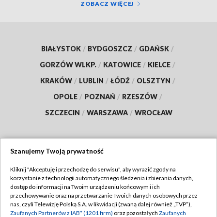
ZOBACZ WIĘCEJ
BIAŁYSTOK
/
BYDGOSZCZ
/
GDAŃSK
/
GORZÓW WLKP.
/
KATOWICE
/
KIELCE
/
KRAKÓW
/
LUBLIN
/
ŁÓDŹ
/
OLSZTYN
/
OPOLE
/
POZNAŃ
/
RZESZÓW
/
SZCZECIN
/
WARSZAWA
/
WROCŁAW
Szanujemy Twoją prywatność
Dołącz do nas:
Kliknij "Akceptuję i przechodzę do serwisu", aby wyrazić zgody na
korzystanie z technologii automatycznego śledzenia i zbierania danych,
TVP
dostęp do informacji na Twoim urządzeniu końcowym i ich
Abonament TVP
przechowywanie oraz na przetwarzanie Twoich danych osobowych przez
Regulamin TVP
nas, czyli Telewizję Polską S.A. w likwidacji (zwaną dalej również „TVP”),
Emisja w TVP
Polityka prywatności
Zaufanych Partnerów z IAB* (1201 firm)
oraz pozostałych
Zaufanych