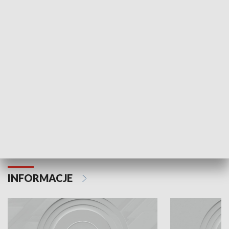
Odc. 6
Odc. 5
Czy wiesz, że Kraków inwestuje w edukację i
Czy wiesz, jak Kr
rozwój młodych?
mieszkańców?
INFORMACJE