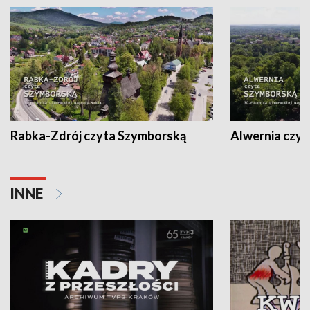
Rabka-Zdrój czyta Szymborską
Alwernia czy
INNE