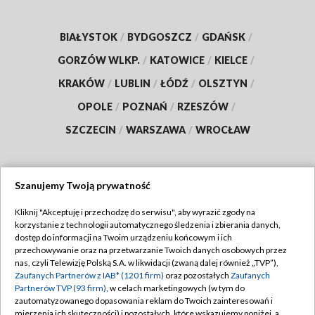
BIAŁYSTOK
/
BYDGOSZCZ
/
GDAŃSK
/
GORZÓW WLKP.
/
KATOWICE
/
KIELCE
/
KRAKÓW
/
LUBLIN
/
ŁÓDŹ
/
OLSZTYN
/
OPOLE
/
POZNAŃ
/
RZESZÓW
/
SZCZECIN
/
WARSZAWA
/
WROCŁAW
Szanujemy Twoją prywatność
Dołącz do nas:
Kliknij "Akceptuję i przechodzę do serwisu", aby wyrazić zgody na
korzystanie z technologii automatycznego śledzenia i zbierania danych,
TVP
dostęp do informacji na Twoim urządzeniu końcowym i ich
Abonament TVP
przechowywanie oraz na przetwarzanie Twoich danych osobowych przez
Regulamin TVP
nas, czyli Telewizję Polską S.A. w likwidacji (zwaną dalej również „TVP”),
Emisja w TVP
Zaufanych Partnerów z IAB* (1201 firm)
oraz pozostałych
Zaufanych
Polityka prywatności
Partnerów TVP (93 firm)
, w celach marketingowych (w tym do
Centrum informacji TVP
Moje zgody
zautomatyzowanego dopasowania reklam do Twoich zainteresowań i
mierzenia ich skuteczności) i pozostałych, które wskazujemy poniżej, a