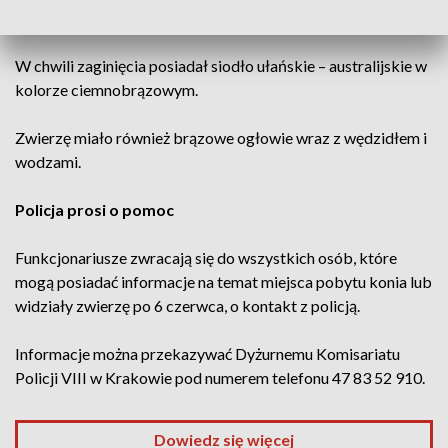
numerze 616098100083721.
W chwili zaginięcia posiadał siodło ułańskie – australijskie w
kolorze ciemnobrązowym.
Zwierzę miało również brązowe ogłowie wraz z wędzidłem i
wodzami.
Policja prosi o pomoc
Funkcjonariusze zwracają się do wszystkich osób, które
mogą posiadać informacje na temat miejsca pobytu konia lub
widziały zwierzę po 6 czerwca, o kontakt z policją.
Informacje można przekazywać Dyżurnemu Komisariatu
Policji VIII w Krakowie pod numerem telefonu 47 83 52 910.
Dowiedz się więcej