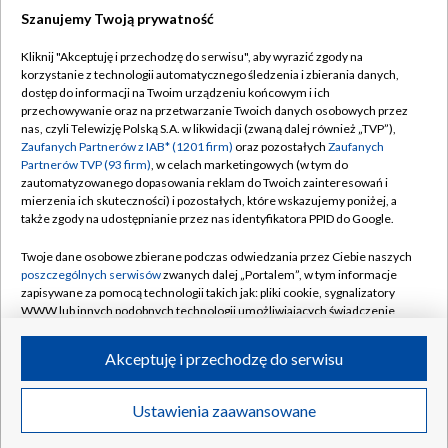
Szanujemy Twoją prywatność
Dołącz do nas:
Kliknij "Akceptuję i przechodzę do serwisu", aby wyrazić zgody na
korzystanie z technologii automatycznego śledzenia i zbierania danych,
TVP
dostęp do informacji na Twoim urządzeniu końcowym i ich
Abonament TVP
przechowywanie oraz na przetwarzanie Twoich danych osobowych przez
Regulamin TVP
nas, czyli Telewizję Polską S.A. w likwidacji (zwaną dalej również „TVP”),
Emisja w TVP
Polityka prywatności
Zaufanych Partnerów z IAB* (1201 firm)
oraz pozostałych
Zaufanych
Partnerów TVP (93 firm)
, w celach marketingowych (w tym do
Centrum informacji TVP
Moje zgody
zautomatyzowanego dopasowania reklam do Twoich zainteresowań i
mierzenia ich skuteczności) i pozostałych, które wskazujemy poniżej, a
Naziemna Telewizja Cyfrowa
Pomoc
także zgody na udostępnianie przez nas identyfikatora PPID do Google.
Sklep TVP
Biuro reklamy
Twoje dane osobowe zbierane podczas odwiedzania przez Ciebie naszych
Rada Programowa
Kontakt
poszczególnych serwisów
zwanych dalej „Portalem”, w tym informacje
zapisywane za pomocą technologii takich jak: pliki cookie, sygnalizatory
System NOS
WWW lub innych podobnych technologii umożliwiających świadczenie
dopasowanych i bezpiecznych usług, personalizację treści oraz reklam,
Informacje o nadawcy
Kanały
udostępnianie funkcji mediów społecznościowych oraz analizowanie
Akceptuję i przechodzę do serwisu
ruchu w Internecie.
Program dla prasy
©2026 Telewizja Polska S.A. w likwidacji
Biuro Reklamy
Twoje dane osobowe zbierane podczas odwiedzania przez Ciebie
Ustawienia zaawansowane
poszczególnych serwisów
na Portalu, takie jak adresy IP, identyfikatory
Ogłoszenie przetargowe
Twoich urządzeń końcowych i identyfikatory plików cookie, informacje o