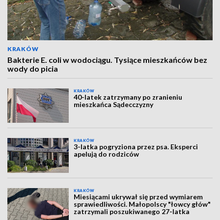
KRAKÓW
Bakterie E. coli w wodociągu. Tysiące mieszkańców bez
wody do picia
KRAKÓW
40-latek zatrzymany po zranieniu
mieszkańca Sądecczyzny
KRAKÓW
3-latka pogryziona przez psa. Eksperci
apelują do rodziców
KRAKÓW
Miesiącami ukrywał się przed wymiarem
sprawiedliwości. Małopolscy "łowcy głów"
zatrzymali poszukiwanego 27-latka