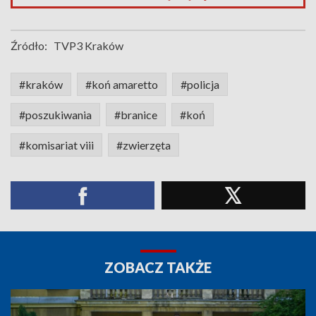
Źródło:
TVP3 Kraków
#kraków
#koń amaretto
#policja
#poszukiwania
#branice
#koń
#komisariat viii
#zwierzęta
ZOBACZ TAKŻE