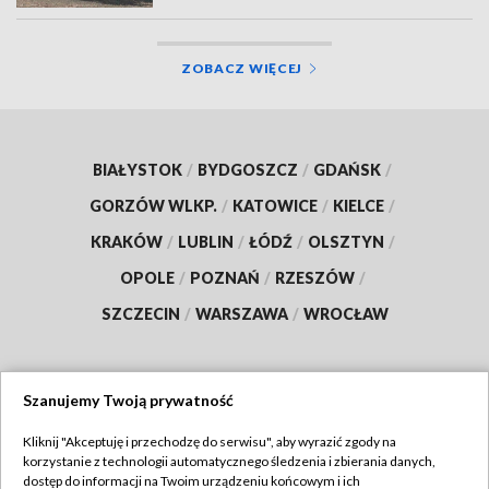
ZOBACZ WIĘCEJ
BIAŁYSTOK
/
BYDGOSZCZ
/
GDAŃSK
/
GORZÓW WLKP.
/
KATOWICE
/
KIELCE
/
KRAKÓW
/
LUBLIN
/
ŁÓDŹ
/
OLSZTYN
/
OPOLE
/
POZNAŃ
/
RZESZÓW
/
SZCZECIN
/
WARSZAWA
/
WROCŁAW
Szanujemy Twoją prywatność
Dołącz do nas:
Kliknij "Akceptuję i przechodzę do serwisu", aby wyrazić zgody na
korzystanie z technologii automatycznego śledzenia i zbierania danych,
TVP
dostęp do informacji na Twoim urządzeniu końcowym i ich