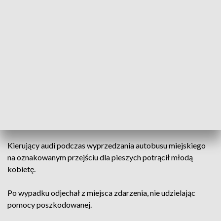
17 czerwca policjanci zatrzymali na terenie powiatu
sandomierskiego 46-letnią pasażerkę mercedesa.
Kobieta ma zostać doprowadzona do prokuratury, gdzie
będą wykonywane dalsze czynności procesowe.
Potrącenie kobiety na przejściu przy ulicy Borkowskiej
Do drugiego poważnego zdarzenia doszło 10 czerwca przed
godz. 10.00 na ulicy Borkowskiej.
Kierujący audi podczas wyprzedzania autobusu miejskiego
na oznakowanym przejściu dla pieszych potrącił młodą
kobietę.
Po wypadku odjechał z miejsca zdarzenia, nie udzielając
pomocy poszkodowanej.