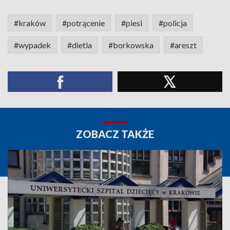
#kraków
#potrącenie
#piesi
#policja
#wypadek
#dietla
#borkowska
#areszt
ZOBACZ TAKŻE