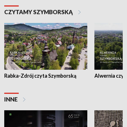
CZYTAMY SZYMBORSKĄ
Rabka-Zdrój czyta Szymborską
Alwernia czy
INNE