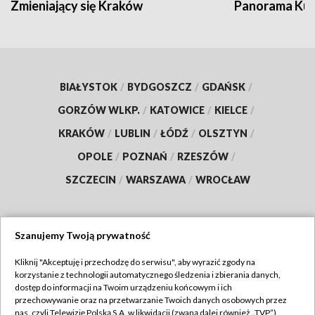
Zmieniający się Kraków
Panorama Kul
BIAŁYSTOK
/
BYDGOSZCZ
/
GDAŃSK
/
GORZÓW WLKP.
/
KATOWICE
/
KIELCE
/
KRAKÓW
/
LUBLIN
/
ŁÓDŹ
/
OLSZTYN
/
OPOLE
/
POZNAŃ
/
RZESZÓW
/
SZCZECIN
/
WARSZAWA
/
WROCŁAW
Szanujemy Twoją prywatność
Dołącz do nas:
Kliknij "Akceptuję i przechodzę do serwisu", aby wyrazić zgody na
korzystanie z technologii automatycznego śledzenia i zbierania danych,
TVP
dostęp do informacji na Twoim urządzeniu końcowym i ich
Abonament TVP
przechowywanie oraz na przetwarzanie Twoich danych osobowych przez
Regulamin TVP
nas, czyli Telewizję Polską S.A. w likwidacji (zwaną dalej również „TVP”),