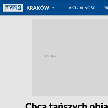
POWRÓT DO
KRAKÓW
AKTUALNOŚCI
P
TVP REGIONY
Chcą tańszych obia