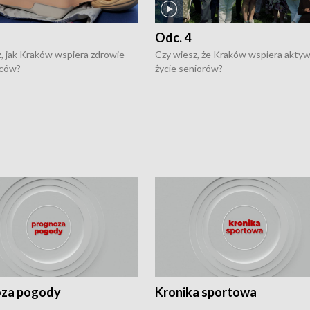
Odc. 4
, jak Kraków wspiera zdrowie
Czy wiesz, że Kraków wspiera akty
ców?
życie seniorów?
za pogody
Kronika sportowa