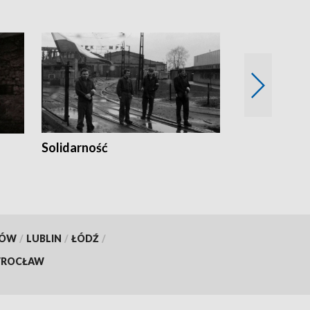
Solidarność
Trudne lata
KÓW
/
LUBLIN
/
ŁÓDŹ
/
ROCŁAW