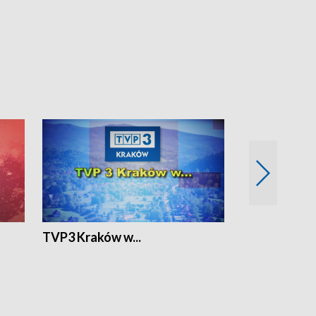
TVP3 Kraków w...
Ślizg