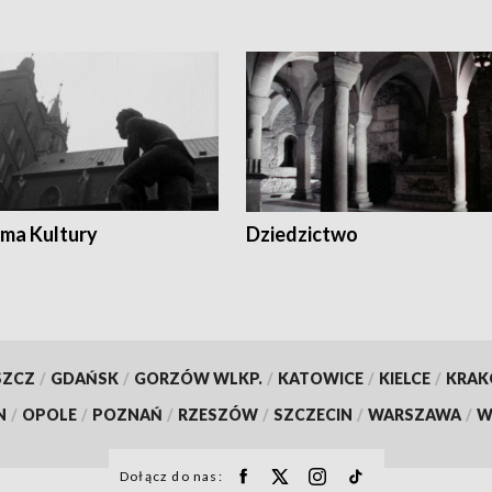
ma Kultury
Dziedzictwo
SZCZ
/
GDAŃSK
/
GORZÓW WLKP.
/
KATOWICE
/
KIELCE
/
KRA
N
/
OPOLE
/
POZNAŃ
/
RZESZÓW
/
SZCZECIN
/
WARSZAWA
/
W
Dołącz do nas: