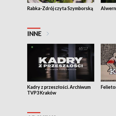
Rabka-Zdrój czyta Szymborską
Alwern
INNE
Kadry z przeszłości. Archiwum
Feliet
TVP3 Kraków