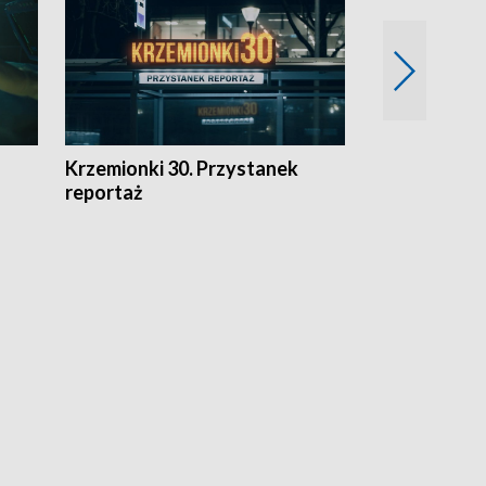
Krzemionki 30. Przystanek
Kraków - jak
reportaż