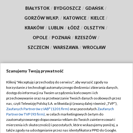
BIAŁYSTOK
/
BYDGOSZCZ
/
GDAŃSK
/
GORZÓW WLKP.
/
KATOWICE
/
KIELCE
/
KRAKÓW
/
LUBLIN
/
ŁÓDŹ
/
OLSZTYN
/
OPOLE
/
POZNAŃ
/
RZESZÓW
/
SZCZECIN
/
WARSZAWA
/
WROCŁAW
Szanujemy Twoją prywatność
Dołącz do nas:
Kliknij "Akceptuję i przechodzę do serwisu", aby wyrazić zgody na
korzystanie z technologii automatycznego śledzenia i zbierania danych,
TVP
dostęp do informacji na Twoim urządzeniu końcowym i ich
Abonament TVP
przechowywanie oraz na przetwarzanie Twoich danych osobowych przez
Regulamin TVP
nas, czyli Telewizję Polską S.A. w likwidacji (zwaną dalej również „TVP”),
Emisja w TVP
Zaufanych Partnerów z IAB* (1201 firm)
oraz pozostałych
Zaufanych
Polityka prywatności
Partnerów TVP (93 firm)
, w celach marketingowych (w tym do
Centrum informacji TVP
Moje zgody
zautomatyzowanego dopasowania reklam do Twoich zainteresowań i
mierzenia ich skuteczności) i pozostałych, które wskazujemy poniżej, a
Naziemna Telewizja Cyfrowa
Pomoc
także zgody na udostępnianie przez nas identyfikatora PPID do Google.