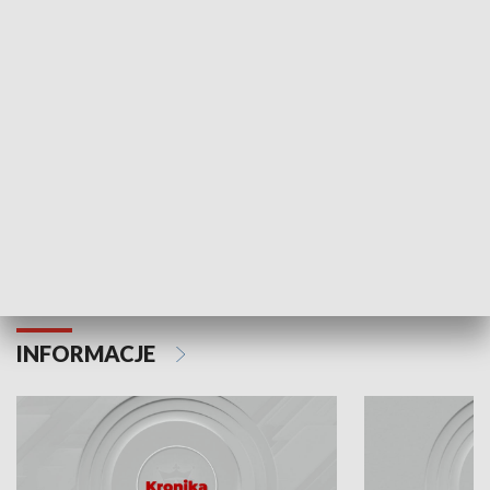
Odc. 6
Odc. 5
Czy wiesz, że Kraków inwestuje w edukację i
Czy wiesz, jak Kr
rozwój młodych?
mieszkańców?
INFORMACJE