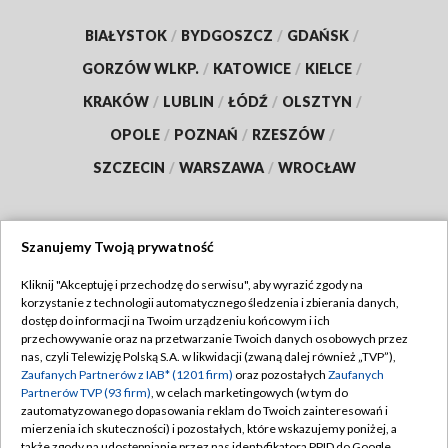
BIAŁYSTOK
/
BYDGOSZCZ
/
GDAŃSK
/
GORZÓW WLKP.
/
KATOWICE
/
KIELCE
/
KRAKÓW
/
LUBLIN
/
ŁÓDŹ
/
OLSZTYN
/
OPOLE
/
POZNAŃ
/
RZESZÓW
/
SZCZECIN
/
WARSZAWA
/
WROCŁAW
Szanujemy Twoją prywatność
Dołącz do nas:
Kliknij "Akceptuję i przechodzę do serwisu", aby wyrazić zgody na
korzystanie z technologii automatycznego śledzenia i zbierania danych,
TVP
dostęp do informacji na Twoim urządzeniu końcowym i ich
Abonament TVP
przechowywanie oraz na przetwarzanie Twoich danych osobowych przez
Regulamin TVP
nas, czyli Telewizję Polską S.A. w likwidacji (zwaną dalej również „TVP”),
Emisja w TVP
Polityka prywatności
Zaufanych Partnerów z IAB* (1201 firm)
oraz pozostałych
Zaufanych
Partnerów TVP (93 firm)
, w celach marketingowych (w tym do
Centrum informacji TVP
Moje zgody
zautomatyzowanego dopasowania reklam do Twoich zainteresowań i
mierzenia ich skuteczności) i pozostałych, które wskazujemy poniżej, a
Naziemna Telewizja Cyfrowa
Pomoc
także zgody na udostępnianie przez nas identyfikatora PPID do Google.