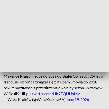
Transfer bez odstępnego
27-letni Maisonneuve przeszedł do Wisły na zasadzie
wolnego transferu. Urodzony w Marsylii zawodnik ostatnie
trzy lata spędził w belgijskim RAAL La Louviere. Z klubem
tym zaliczył dwa kolejne awanse; najpierw na drugi, a
następnie na najwyższy poziom rozgrywkowy. W minionym
sezonie rozegrał w Jupiler Pro League 31 spotkań, notując
jedną asystę. 24 razy wychodził w podstawowym składzie, a
łącznie spędził na boisku ponad 2200 minut.
Bonjour, Maxence 👊
Maxence Maisonneuve dołącza do Białej Gwiazdy! 26-letni
francuski obrońca związał się z Klubem umową do 2028
roku z możliwością przedłużenia o kolejny sezon. Witamy w
Wiśle 🔵⚪️🔴
pic.twitter.com/Hh9ZQUUoMv
— Wisła Kraków (@WislaKrakowSA)
June 19, 2026