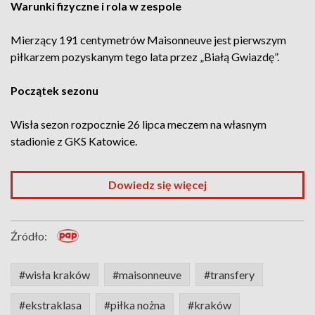
Warunki fizyczne i rola w zespole
Mierzący 191 centymetrów Maisonneuve jest pierwszym
piłkarzem pozyskanym tego lata przez „Białą Gwiazdę”.
Początek sezonu
Wisła sezon rozpocznie 26 lipca meczem na własnym
stadionie z GKS Katowice.
Dowiedz się więcej
Źródło:
#wisła kraków
#maisonneuve
#transfery
#ekstraklasa
#piłka nożna
#kraków