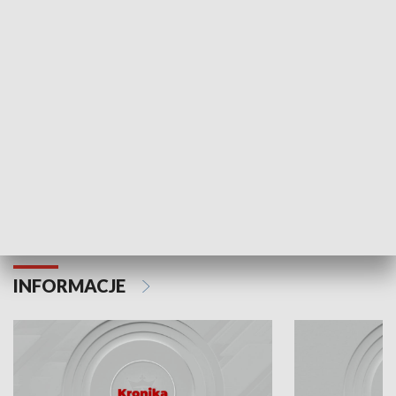
Odc. 6
Odc. 5
Czy wiesz, że Kraków inwestuje w edukację i
Czy wiesz, jak Kr
rozwój młodych?
mieszkańców?
INFORMACJE