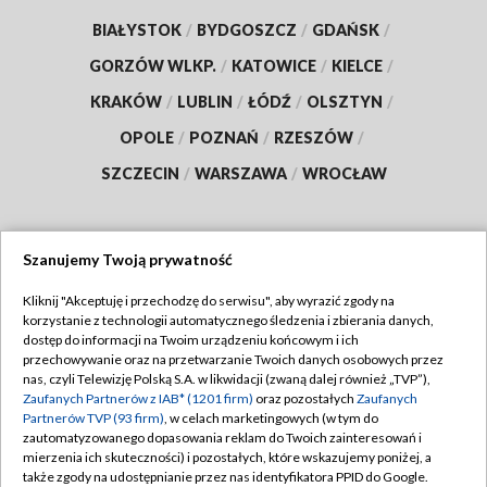
BIAŁYSTOK
/
BYDGOSZCZ
/
GDAŃSK
/
GORZÓW WLKP.
/
KATOWICE
/
KIELCE
/
KRAKÓW
/
LUBLIN
/
ŁÓDŹ
/
OLSZTYN
/
OPOLE
/
POZNAŃ
/
RZESZÓW
/
SZCZECIN
/
WARSZAWA
/
WROCŁAW
Szanujemy Twoją prywatność
Dołącz do nas:
Kliknij "Akceptuję i przechodzę do serwisu", aby wyrazić zgody na
korzystanie z technologii automatycznego śledzenia i zbierania danych,
TVP
dostęp do informacji na Twoim urządzeniu końcowym i ich
Abonament TVP
przechowywanie oraz na przetwarzanie Twoich danych osobowych przez
Regulamin TVP
nas, czyli Telewizję Polską S.A. w likwidacji (zwaną dalej również „TVP”),
Emisja w TVP
Zaufanych Partnerów z IAB* (1201 firm)
oraz pozostałych
Zaufanych
Polityka prywatności
Partnerów TVP (93 firm)
, w celach marketingowych (w tym do
Centrum informacji TVP
Moje zgody
zautomatyzowanego dopasowania reklam do Twoich zainteresowań i
mierzenia ich skuteczności) i pozostałych, które wskazujemy poniżej, a
Naziemna Telewizja Cyfrowa
Pomoc
także zgody na udostępnianie przez nas identyfikatora PPID do Google.