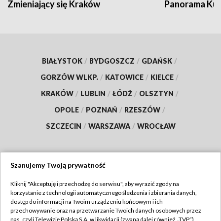
Zmieniający się Kraków
Panorama Kul
BIAŁYSTOK
/
BYDGOSZCZ
/
GDAŃSK
/
GORZÓW WLKP.
/
KATOWICE
/
KIELCE
/
KRAKÓW
/
LUBLIN
/
ŁÓDŹ
/
OLSZTYN
/
OPOLE
/
POZNAŃ
/
RZESZÓW
/
SZCZECIN
/
WARSZAWA
/
WROCŁAW
Szanujemy Twoją prywatność
Dołącz do nas:
Kliknij "Akceptuję i przechodzę do serwisu", aby wyrazić zgody na
korzystanie z technologii automatycznego śledzenia i zbierania danych,
TVP
dostęp do informacji na Twoim urządzeniu końcowym i ich
Abonament TVP
przechowywanie oraz na przetwarzanie Twoich danych osobowych przez
Regulamin TVP
nas, czyli Telewizję Polską S.A. w likwidacji (zwaną dalej również „TVP”),