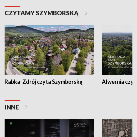
CZYTAMY SZYMBORSKĄ
Rabka-Zdrój czyta Szymborską
Alwernia czy
INNE