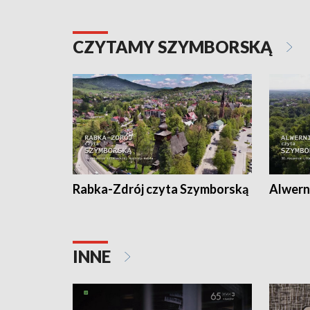
CZYTAMY SZYMBORSKĄ
Rabka-Zdrój czyta Szymborską
Alwern
INNE