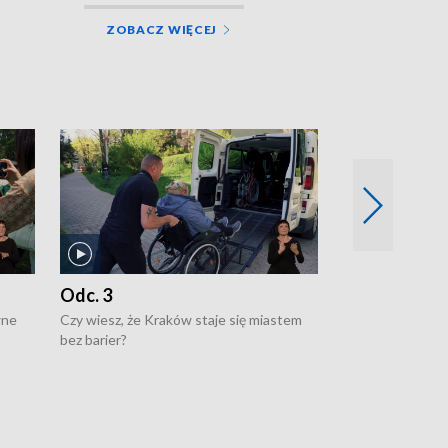
ZOBACZ WIĘCEJ
Odc. 3
Odc. 2
wne
Czy wiesz, że Kraków staje się miastem
Czy wiesz, że Kr
bez barier?
poprawia jakość 