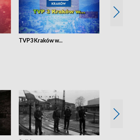
TVP3 Kraków w...
Ślizg