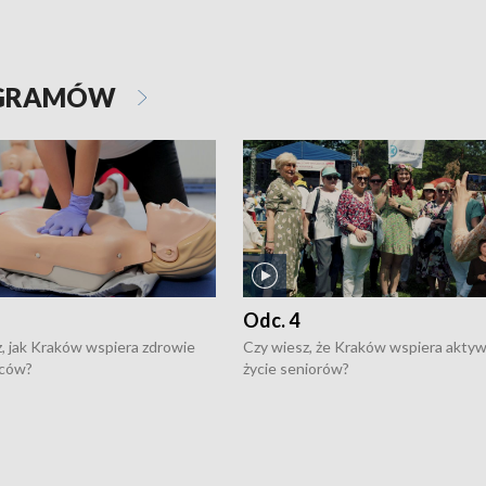
OGRAMÓW
Odc. 4
, jak Kraków wspiera zdrowie
Czy wiesz, że Kraków wspiera akty
ców?
życie seniorów?