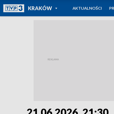
POWRÓT DO
KRAKÓW
AKTUALNOŚCI
P
TVP REGIONY
21.06.2026, 21:30