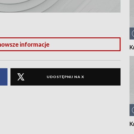
nowsze informacje
K
UDOSTĘPNIJ NA X
K