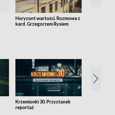
Horyzont wartości. Rozmowa z
Kulturalnie 
kard. Grzegorzem Rysiem
Krzemionki 30. Przystanek
Kraków - jak
reportaż