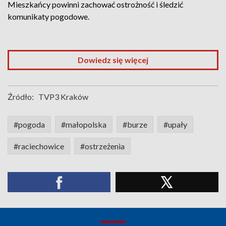
Mieszkańcy powinni zachować ostrożność i śledzić
komunikaty pogodowe.
Dowiedz się więcej
Źródło:
TVP3 Kraków
#pogoda
#małopolska
#burze
#upały
#raciechowice
#ostrzeżenia