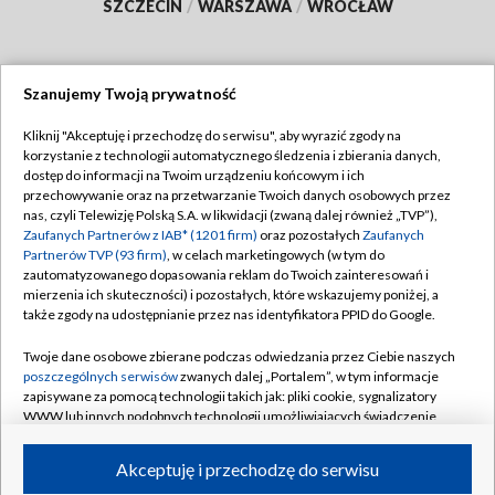
SZCZECIN
/
WARSZAWA
/
WROCŁAW
Szanujemy Twoją prywatność
Dołącz do nas:
Kliknij "Akceptuję i przechodzę do serwisu", aby wyrazić zgody na
korzystanie z technologii automatycznego śledzenia i zbierania danych,
TVP
dostęp do informacji na Twoim urządzeniu końcowym i ich
Abonament TVP
przechowywanie oraz na przetwarzanie Twoich danych osobowych przez
Regulamin TVP
nas, czyli Telewizję Polską S.A. w likwidacji (zwaną dalej również „TVP”),
Emisja w TVP
Polityka prywatności
Zaufanych Partnerów z IAB* (1201 firm)
oraz pozostałych
Zaufanych
Partnerów TVP (93 firm)
, w celach marketingowych (w tym do
Centrum informacji TVP
Moje zgody
zautomatyzowanego dopasowania reklam do Twoich zainteresowań i
mierzenia ich skuteczności) i pozostałych, które wskazujemy poniżej, a
Naziemna Telewizja Cyfrowa
Pomoc
także zgody na udostępnianie przez nas identyfikatora PPID do Google.
Sklep TVP
Biuro reklamy
Twoje dane osobowe zbierane podczas odwiedzania przez Ciebie naszych
Rada Programowa
Kontakt
poszczególnych serwisów
zwanych dalej „Portalem”, w tym informacje
zapisywane za pomocą technologii takich jak: pliki cookie, sygnalizatory
System NOS
WWW lub innych podobnych technologii umożliwiających świadczenie
dopasowanych i bezpiecznych usług, personalizację treści oraz reklam,
Informacje o nadawcy
Kanały
udostępnianie funkcji mediów społecznościowych oraz analizowanie
Akceptuję i przechodzę do serwisu
ruchu w Internecie.
Program dla prasy