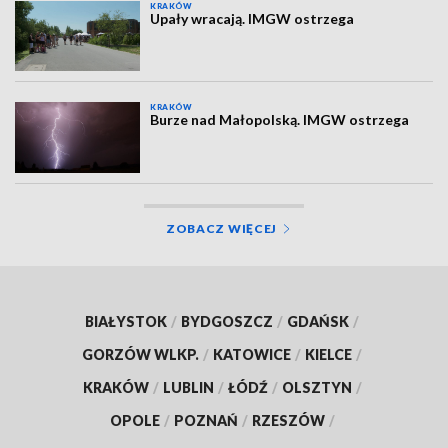
KRAKÓW
Upały wracają. IMGW ostrzega
KRAKÓW
Burze nad Małopolską. IMGW ostrzega
ZOBACZ WIĘCEJ
BIAŁYSTOK
/
BYDGOSZCZ
/
GDAŃSK
/
GORZÓW WLKP.
/
KATOWICE
/
KIELCE
/
KRAKÓW
/
LUBLIN
/
ŁÓDŹ
/
OLSZTYN
/
OPOLE
/
POZNAŃ
/
RZESZÓW
/