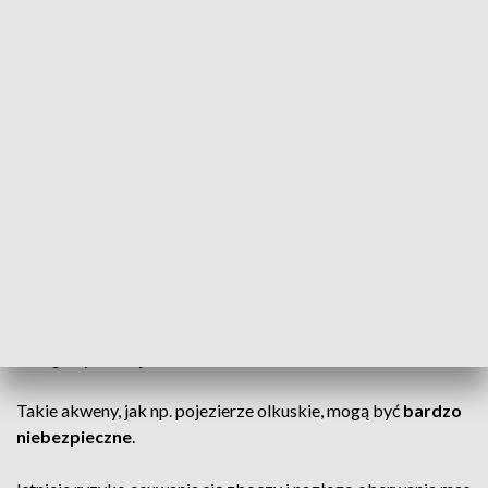
W skrajnych przypadkach może dojść do utraty
przytomności.
Zagrożenie dla zwierząt
Upały są szczególnie niebezpieczne dla zwierząt domowych.
Rozgrzany asfalt i brak wody mogą stanowić
zagrożenie
życia dla psów
.
Niebezpieczne kąpieliska
Eksperci ostrzegają także przed ochładzaniem się w
nielegalnych miejscach.
Takie akweny, jak np. pojezierze olkuskie, mogą być
bardzo
niebezpieczne
.