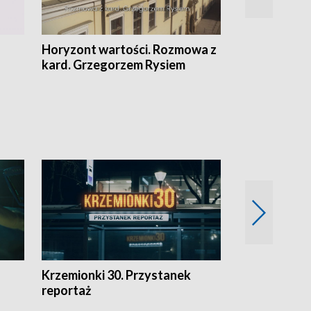
Horyzont wartości. Rozmowa z
Kulturalnie 
kard. Grzegorzem Rysiem
Krzemionki 30. Przystanek
Kraków - jak
reportaż