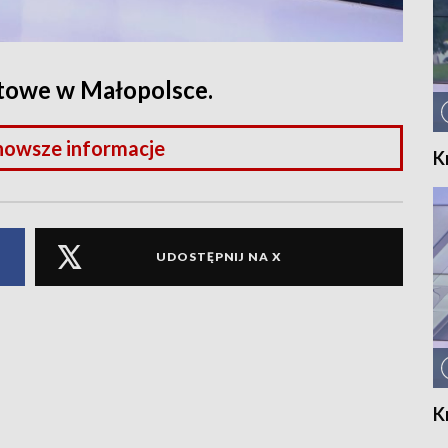
rtowe w Małopolsce.
nowsze informacje
K
UDOSTĘPNIJ NA X
K