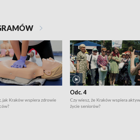
OGRAMÓW
Odc. 4
, jak Kraków wspiera zdrowie
Czy wiesz, że Kraków wspiera akty
ców?
życie seniorów?