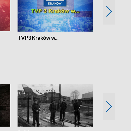
TVP3 Kraków w...
Ślizg