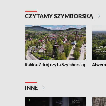
CZYTAMY SZYMBORSKĄ
Rabka-Zdrój czyta Szymborską
Alwern
INNE