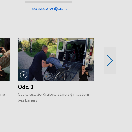
ZOBACZ WIĘCEJ
Odc. 3
Odc. 2
wne
Czy wiesz, że Kraków staje się miastem
Czy wiesz, że Kr
bez barier?
poprawia jakość 