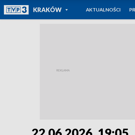
POWRÓT DO
KRAKÓW
AKTUALNOŚCI
P
TVP REGIONY
22.06.2026, 19:05