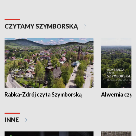
CZYTAMY SZYMBORSKĄ
Rabka-Zdrój czyta Szymborską
Alwernia czy
INNE