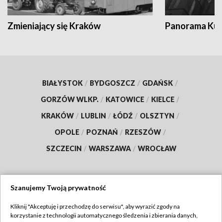
Zmieniający się Kraków
Panorama Kul
BIAŁYSTOK
/
BYDGOSZCZ
/
GDAŃSK
/
GORZÓW WLKP.
/
KATOWICE
/
KIELCE
/
KRAKÓW
/
LUBLIN
/
ŁÓDŹ
/
OLSZTYN
/
OPOLE
/
POZNAŃ
/
RZESZÓW
/
SZCZECIN
/
WARSZAWA
/
WROCŁAW
Szanujemy Twoją prywatność
Dołącz do nas:
Kliknij "Akceptuję i przechodzę do serwisu", aby wyrazić zgody na
korzystanie z technologii automatycznego śledzenia i zbierania danych,
TVP