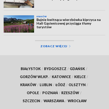
KRAKÓW
Bujnie kwitnąca wierzbówka kiprzyca na
Hali Gąsienicowej przyciąga tłumy
turystów
ZOBACZ WIĘCEJ
BIAŁYSTOK
/
BYDGOSZCZ
/
GDAŃSK
/
GORZÓW WLKP.
/
KATOWICE
/
KIELCE
/
KRAKÓW
/
LUBLIN
/
ŁÓDŹ
/
OLSZTYN
/
OPOLE
/
POZNAŃ
/
RZESZÓW
/
SZCZECIN
/
WARSZAWA
/
WROCŁAW