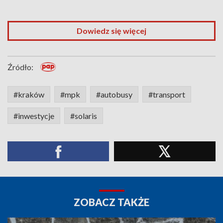
Dowiedz się więcej
Źródło:
#kraków
#mpk
#autobusy
#transport
#inwestycje
#solaris
ZOBACZ TAKŻE