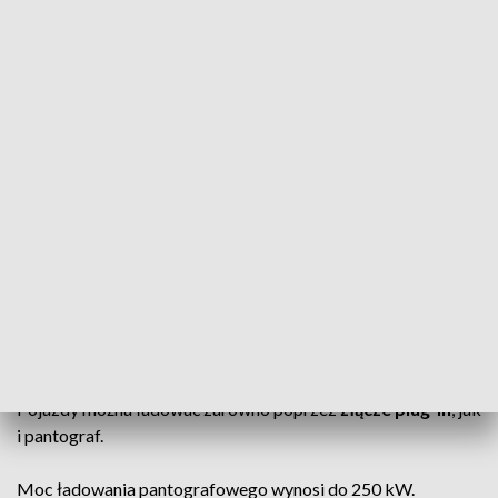
Zgodne z normami
Autobusy spełniają także europejskie wymagania dotyczące
cyberbezpieczeństwa
.
Wydajne baterie
Zastosowane akumulatory mają łączną pojemność około
420
kWh
.
Pozwala to na całodzienną pracę bez konieczności częstego
ładowania.
Dwie możliwości ładowania
Pojazdy można ładować zarówno poprzez
złącze plug-in
, jak
i pantograf.
Moc ładowania pantografowego wynosi do 250 kW.