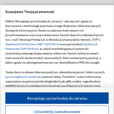
Szanujemy Twoją prywatność
Dołącz do nas:
Kliknij "Akceptuję i przechodzę do serwisu", aby wyrazić zgody na
korzystanie z technologii automatycznego śledzenia i zbierania danych,
TVP
dostęp do informacji na Twoim urządzeniu końcowym i ich
Abonament TVP
przechowywanie oraz na przetwarzanie Twoich danych osobowych przez
Regulamin TVP
nas, czyli Telewizję Polską S.A. w likwidacji (zwaną dalej również „TVP”),
Emisja w TVP
Polityka prywatności
Zaufanych Partnerów z IAB* (1201 firm)
oraz pozostałych
Zaufanych
Partnerów TVP (93 firm)
, w celach marketingowych (w tym do
Centrum informacji TVP
Moje zgody
zautomatyzowanego dopasowania reklam do Twoich zainteresowań i
mierzenia ich skuteczności) i pozostałych, które wskazujemy poniżej, a
Naziemna Telewizja Cyfrowa
Pomoc
także zgody na udostępnianie przez nas identyfikatora PPID do Google.
Sklep TVP
Biuro reklamy
Twoje dane osobowe zbierane podczas odwiedzania przez Ciebie naszych
Rada Programowa
Kontakt
poszczególnych serwisów
zwanych dalej „Portalem”, w tym informacje
zapisywane za pomocą technologii takich jak: pliki cookie, sygnalizatory
System NOS
WWW lub innych podobnych technologii umożliwiających świadczenie
dopasowanych i bezpiecznych usług, personalizację treści oraz reklam,
Informacje o nadawcy
Kanały
udostępnianie funkcji mediów społecznościowych oraz analizowanie
Akceptuję i przechodzę do serwisu
ruchu w Internecie.
Program dla prasy
©2026 Telewizja Polska S.A. w likwidacji
Biuro Reklamy
Twoje dane osobowe zbierane podczas odwiedzania przez Ciebie
Ustawienia zaawansowane
poszczególnych serwisów
na Portalu, takie jak adresy IP, identyfikatory