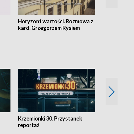
Horyzont wartości. Rozmowa z
Kulturalnie 
kard. Grzegorzem Rysiem
Krzemionki 30. Przystanek
Kraków - jak
reportaż