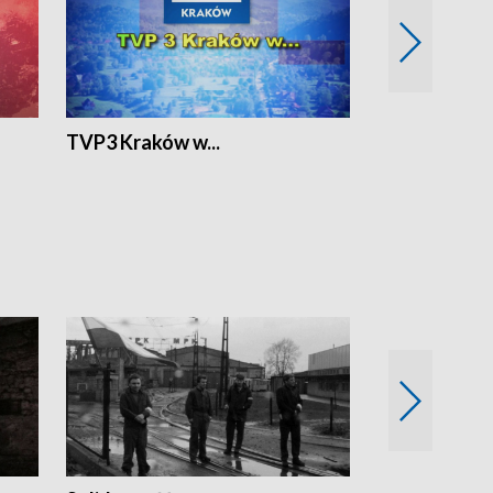
TVP3 Kraków w...
Ślizg