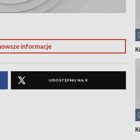
nowsze informacje
K
UDOSTĘPNIJ NA X
K