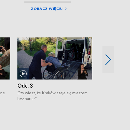
ZOBACZ WIĘCEJ
Odc. 3
Odc. 2
wne
Czy wiesz, że Kraków staje się miastem
Czy wiesz, że Kr
bez barier?
poprawia jakość 