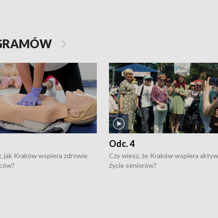
OGRAMÓW
Odc. 4
, jak Kraków wspiera zdrowie
Czy wiesz, że Kraków wspiera akty
ców?
życie seniorów?