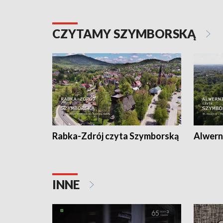
CZYTAMY SZYMBORSKĄ
Rabka-Zdrój czyta Szymborską
Alwern
INNE