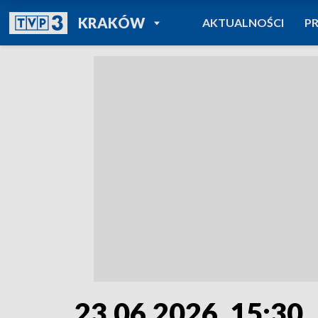
POWRÓT DO
KRAKÓW
AKTUALNOŚCI
P
TVP REGIONY
23.06.2026, 15:30