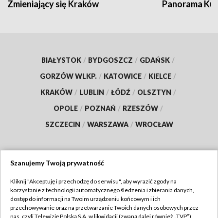
Zmieniający się Kraków
Panorama Kul
BIAŁYSTOK
/
BYDGOSZCZ
/
GDAŃSK
/
GORZÓW WLKP.
/
KATOWICE
/
KIELCE
/
KRAKÓW
/
LUBLIN
/
ŁÓDŹ
/
OLSZTYN
/
OPOLE
/
POZNAŃ
/
RZESZÓW
/
SZCZECIN
/
WARSZAWA
/
WROCŁAW
Szanujemy Twoją prywatność
Dołącz do nas:
Kliknij "Akceptuję i przechodzę do serwisu", aby wyrazić zgody na
korzystanie z technologii automatycznego śledzenia i zbierania danych,
TVP
dostęp do informacji na Twoim urządzeniu końcowym i ich
Abonament TVP
przechowywanie oraz na przetwarzanie Twoich danych osobowych przez
Regulamin TVP
nas, czyli Telewizję Polską S.A. w likwidacji (zwaną dalej również „TVP”),