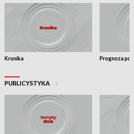
Kronika
Prognoza po
PUBLICYSTYKA