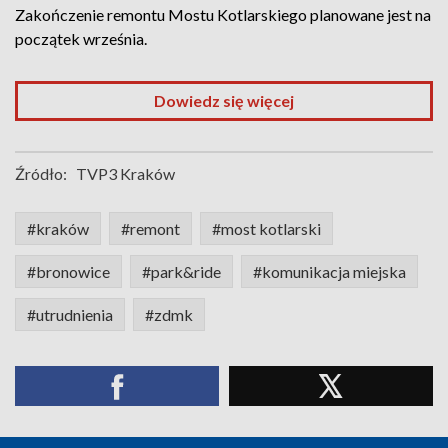
Zakończenie remontu Mostu Kotlarskiego planowane jest na
początek września.
Dowiedz się więcej
Źródło:
TVP3 Kraków
#kraków
#remont
#most kotlarski
#bronowice
#park&ride
#komunikacja miejska
#utrudnienia
#zdmk