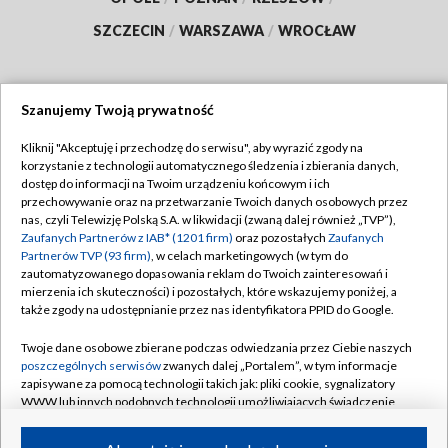
SZCZECIN
/
WARSZAWA
/
WROCŁAW
Szanujemy Twoją prywatność
Dołącz do nas:
Kliknij "Akceptuję i przechodzę do serwisu", aby wyrazić zgody na
korzystanie z technologii automatycznego śledzenia i zbierania danych,
TVP
dostęp do informacji na Twoim urządzeniu końcowym i ich
Abonament TVP
przechowywanie oraz na przetwarzanie Twoich danych osobowych przez
Regulamin TVP
nas, czyli Telewizję Polską S.A. w likwidacji (zwaną dalej również „TVP”),
Emisja w TVP
Polityka prywatności
Zaufanych Partnerów z IAB* (1201 firm)
oraz pozostałych
Zaufanych
Partnerów TVP (93 firm)
, w celach marketingowych (w tym do
Centrum informacji TVP
Moje zgody
zautomatyzowanego dopasowania reklam do Twoich zainteresowań i
mierzenia ich skuteczności) i pozostałych, które wskazujemy poniżej, a
Naziemna Telewizja Cyfrowa
Pomoc
także zgody na udostępnianie przez nas identyfikatora PPID do Google.
Sklep TVP
Biuro reklamy
Twoje dane osobowe zbierane podczas odwiedzania przez Ciebie naszych
Rada Programowa
Kontakt
poszczególnych serwisów
zwanych dalej „Portalem”, w tym informacje
zapisywane za pomocą technologii takich jak: pliki cookie, sygnalizatory
System NOS
WWW lub innych podobnych technologii umożliwiających świadczenie
dopasowanych i bezpiecznych usług, personalizację treści oraz reklam,
Informacje o nadawcy
Kanały
udostępnianie funkcji mediów społecznościowych oraz analizowanie