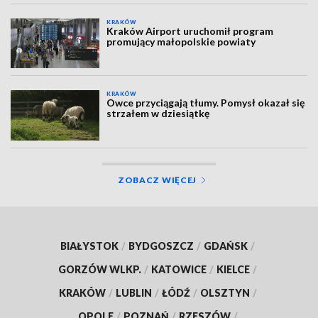
KRAKÓW
Kraków Airport uruchomił program
promujący małopolskie powiaty
KRAKÓW
Owce przyciągają tłumy. Pomysł okazał się
strzałem w dziesiątkę
ZOBACZ WIĘCEJ
BIAŁYSTOK
/
BYDGOSZCZ
/
GDAŃSK
/
GORZÓW WLKP.
/
KATOWICE
/
KIELCE
/
KRAKÓW
/
LUBLIN
/
ŁÓDŹ
/
OLSZTYN
/
OPOLE
/
POZNAŃ
/
RZESZÓW
/